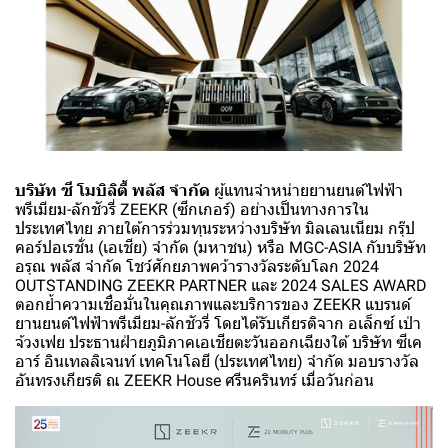
บริษัท ซี โมบิลิตี้ พลัส จำกัด
ผู้แทนจำหน่ายยานยนต์ไฟฟ้า
พรีเมียม-ลักชัวรี่ ZEEKR (ซีกเกอร์) อย่างเป็นทางการใน
ประเทศไทย ภายใต้การร่วมทุนระหว่างบริษัท มิลเลนเนียม กรุ๊ป
คอร์ปอเรชั่น (เอเชีย) จำกัด (มหาชน) หรือ MGC-ASIA กับบริษัท
อรุณ พลัส จำกัด โชว์ศักยภาพคว้ารางวัลระดับโลก 2024
OUTSTANDING ZEEKR PARTNER และ 2024 SALES AWARD
ตอกย้ำความเชื่อมั่นในคุณภาพและบริการของ ZEEKR แบรนด์
ยานยนต์ไฟฟ้าพรีเมียม-ลักชัวรี่ โดยได้รับเกียรติจาก อเล็กซ์ เป่า
จ้วงเฟย ประธานฝ่ายภูมิภาคเอเชียตะวันออกเฉียงใต้ บริษัท ซีเค
อาร์ อินเทลลิเจนท์ เทคโนโลยี (ประเทศไทย) จำกัด มอบรางวัล
อันทรงเกียรติ ณ ZEEKR House ศรีนครินทร์ เมื่อวันก่อน