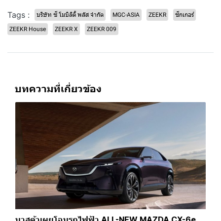
Tags :
บริษัท ซี โมบิลิตี้ พลัส จำกัด
MGC-ASIA
ZEEKR
ซีกเกอร์
ZEEKR House
ZEEKR X
ZEEKR 009
บทความที่เกี่ยวข้อง
มาสด้าเผยโฉมรถไฟฟ้า ALL-NEW MAZDA CX-6e