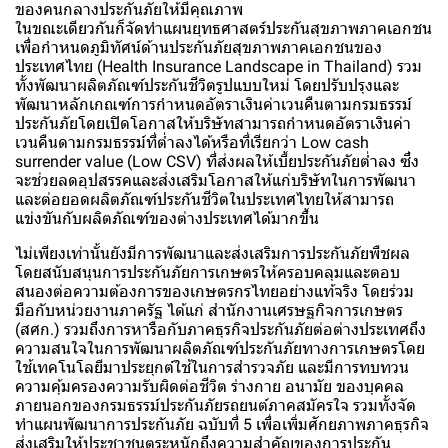
ของคนกลางประกันภัยให้มีคุณภาพ
ในขณะเดียวกันก็จัดทำแผนยุทธศาสตร์ประกันสุขภาพภาคเอกชน
เพื่อกำหนดภูมิทัศน์ด้านประกันภัยสุขภาพภาคเอกชนของ
ประเทศไทย (Health Insurance Landscape in Thailand) รวม
ทั้งพัฒนาผลิตภัณฑ์ประกันชีวิตรูปแบบใหม่ โดยปรับปรุงและ
พัฒนาหลักเกณฑ์การกำหนดอัตราเงินค่าเวนคืนตามกรมธรรม์
ประกันภัยโดยเปิดโอกาสให้บริษัทสามารถกำหนดอัตราเงินค่า
เวนคืนดามกรมธรรม์ที่ต่ำลงได้หรือที่เรียกว่า Low cash
surrender value (Low CSV) ที่ส่งผลให้เบี้ยประกันภัยต่ำลง ซึ่ง
จะช่วยลดอุปสรรคและส่งเสริมโอกาสให้แก่บริษัทในการพัฒนา
และต่อยอดผลิตภัณฑ์ประกันชีวิตในประเทศไทยให้สามารถ
แข่งขันกับผลิตภัณฑ์ของต่างประเทศได้มากขึ้น
ไม่เพียงเท่านั้นยังมีการพัฒนาและส่งเสริมการประกันภัยพืชผล
โดยสนับสนุนการประกันภัยการเกษตรให้ครอบคลุมและตอบ
สนองต่อความต้องการของเกษตรกรไทยอย่างแท้จริง โดยร่วม
มือกับหน่วยงานภาครัฐ ได้แก่ สำนักงานเศรษฐกิจการเกษตร
(สศก.) รวมถึงการหารือกับภาคธุรกิจประกันภัยต่อต่างประเทศถึง
ความสนใจในการพัฒนาผลิตภัณฑ์ประกันภัยทางการเกษตรโดย
ใช้เทคโนโลยีมาประยุกต์ใช้ในการสำรวจภัย และมีการทบทวน
ความคุ้มครองความรับผิดต่อชีวิต ร่างกาย อนามัย ของบุคคล
ภายนอกของกรมธรรม์ประกันภัยรถยนต์ภาคสมัครใจ รวมทั้งจัด
ทำแผนพัฒนาการประกันภัย ฉบับที่ 5 เพื่อเพิ่มศักยภาพภาคธุรกิจ
ส่งเสริมให้ประชาชนตระหนักถึงความสำคัญของการประกัน