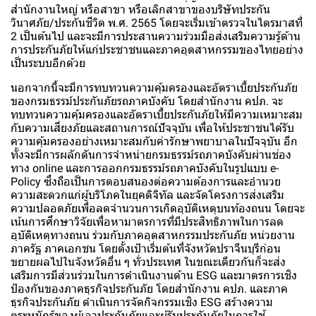
สำนักงานใหญ่ หรือสาขา หรือเลิกสาขาของบริษัทประกัน
วินาศภัย/ประกันชีวิต พ.ศ. 2565 โดยจะเริ่มเข้าตรวจในไตรมาสที่
2 เป็นต้นไป และจะมีการประสานความร่วมมือส่งเสริมความรู้ด้าน
การประกันภัยให้แก่ประชาชนและภาคอุตสาหกรรมของไทยอย่าง
เป็นระบบอีกด้วย
นอกจากนี้จะมีการทบทวนความคุ้มครองและอัตราเบี้ยประกันภัย
ของกรมธรรม์ประกันภัยรถภาคบังคับ โดยสำนักงาน คปภ. จะ
ทบทวนความคุ้มครองและอัตราเบี้ยประกันภัยให้มีความเหมาะสม
กับความเสี่ยงภัยและสถานการณ์ปัจจุบัน เพื่อให้ประชาชนได้รับ
ความคุ้มครองอย่างเหมาะสมกับค่ารักษาพยาบาลในปัจจุบัน อีก
ทั้งจะมีการผลักดันการจำหน่ายกรมธรรม์รถภาคบังคับผ่านช่อง
ทาง online และการออกกรมธรรม์รถภาคบังคับในรูปแบบ e-
Policy ซึ่งถือเป็นการตอบสนองต่อความต้องการและอำนวย
ความสะดวกแก่ผู้บริโภคในยุคดิจิทัล และจัดโครงการส่งเสริม
ความปลอดภัยเพื่อลดจำนวนการเกิดอุบัติเหตุบนท้องถนน โดยจะ
เน้นการศึกษาวิจัยเพื่อหามาตรการที่มีประสิทธิภาพในการลด
อุบัติเหตุทางถนน ร่วมกับภาคอุตสาหกรรมประกันภัย หน่วยงาน
ภาครัฐ ภาคเอกชน โดยตั้งเป้าเริ่มต้นที่จังหวัดปราจีนบุรีก่อน
ขยายผลไปในจังหวัดอื่น ๆ ทั่วประเทศ ในขณะเดียวกันก็จะส่ง
เสริมการมีส่วนร่วมในการดำเนินงานด้าน ESG และมาตรการเชิง
ป้องกันของภาคธุรกิจประกันภัย โดยสำนักงาน คปภ. และภาค
ธุรกิจประกันภัย ดำเนินการจัดกิจกรรมเชิง ESG สร้างความ
ตระหนักรู้ของผู้เอาประกันภัยและผู้รับประกันภัยในการใช้