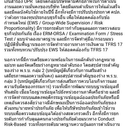
เงินสำรอง UPR โดยจัดกลุ่มบริษัทตามศักยภาพในการดำเนิน
งานและความมั่นคงของบริษัท โดยมีแผนดำเนินการให้แล้วเสร็จ
และมีผลบังคับใช้ภายในปีนี้ อีกทั้งจะมีการปรับปรุงประกาศ คปภ.
ว่าด้วยการลงทุนประกอบธุรกิจอื่น เพื่อให้สอดคล้องกับข้อ
กำหนดใหม่ (EWS / Group-Wide Supervision / Risk
Proportionality) มีการยกระดับการกำกับดูแลและการตรวจสอบ
ธุรกิจประกันภัย เรื่อง ERM-ORSA / Examination Form / Stress
Test / แบบจำลองมาตรฐาน และมีการจัดทำคู่มือ/กรอบแนว
ปฏิบัติขั้นพื้นฐานของการจัดทำรายงานทางการเงินตาม TFRS 17
รวมทั้งทบทวน/ปรับปรุง EWS ให้สอดคล้องกับ TFRS 17
นอกจากนี้มีการเตรียมความพร้อมในการผลักดันร่างกฎหมาย
แม่บท และจัดเตรียมร่างกฎหมายลำดับรอง โดยสรุปสาระสำคัญ
ของร่าง พ.ร.บ. กลุ่ม 2 (บทบัญญัติเกี่ยวกับการเสริมสร้าง
เสถียรภาพและความมั่นคง) และสรุปสาระสำคัญของร่าง พ.ร.บ.
กลุ่ม 3 (บทบัญญัติเกี่ยวกับการส่งเสริมการควบโอนกิจการและ
ความรับผิดของกรรมการ) รวมทั้งมีการพัฒนาระบบฐานข้อมูลที่
ทันสมัย เชื่อมโยงฐานข้อมูลไปยังหน่วยงานภาคีเครือข่าย และมี
การจัดทำระบบแสดงพฤติกรรมฐานข้อมูลฉ้อฉลประกันภัยหรือมี
เหตุอันควรสงสัยว่าอาจมีลักษณะเป็นการฉ้อฉลประกันภัยของ
ตัวแทน/นายหน้าประกันภัย เพื่อให้บริษัทประกันภัยเข้าใช้งาน
ระบบเพื่อตรวจสอบข้อมูลได้อย่างสะดวกรวดเร็ว อีกทั้งมีการยก
ระดับการกำกับดูแลคนกลางประกันภัยด้วยแนวทาง Conduct
Risk-Based รวมทั้งยกระดับมาตรฐานความรู้และการดำเนินงาน