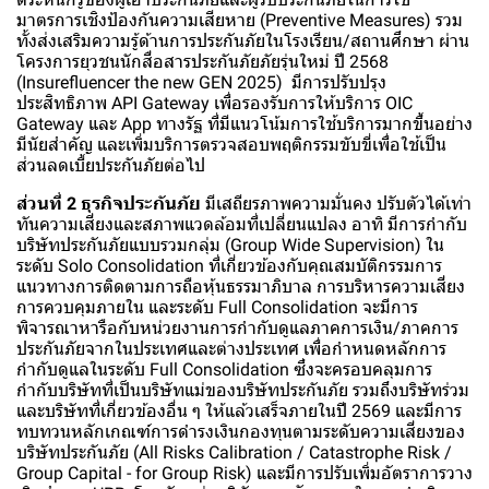
มาตรการเชิงป้องกันความเสียหาย (Preventive Measures) รวม
ทั้งส่งเสริมความรู้ด้านการประกันภัยในโรงเรียน/สถานศึกษา ผ่าน
โครงการยุวชนนักสื่อสารประกันภัยภัยรุ่นใหม่ ปี 2568
(Insurefluencer the new GEN 2025) มีการปรับปรุง
ประสิทธิภาพ API Gateway เพื่อรองรับการให้บริการ OIC
Gateway และ App ทางรัฐ ที่มีแนวโน้มการใช้บริการมากขึ้นอย่าง
มีนัยสำคัญ และเพิ่มบริการตรวจสอบพฤติกรรมขับขี่เพื่อใช้เป็น
ส่วนลดเบี้ยประกันภัยต่อไป
ส่วนที่ 2 ธุรกิจประกันภัย
มีเสถียรภาพความมั่นคง ปรับตัวได้เท่า
ทันความเสี่ยงและสภาพแวดล้อมที่เปลี่ยนแปลง อาทิ มีการกำกับ
บริษัทประกันภัยแบบรวมกลุ่ม (Group Wide Supervision) ใน
ระดับ Solo Consolidation ที่เกี่ยวข้องกับคุณสมบัติกรรมการ
แนวทางการติดตามการถือหุ้นธรรมาภิบาล การบริหารความเสี่ยง
การควบคุมภายใน และระดับ Full Consolidation จะมีการ
พิจารณาหารือกับหน่วยงานการกำกับดูแลภาคการเงิน/ภาคการ
ประกันภัยจากในประเทศและต่างประเทศ เพื่อกำหนดหลักการ
กำกับดูแลในระดับ Full Consolidation ซึ่งจะครอบคลุมการ
กำกับบริษัทที่เป็นบริษัทแม่ของบริษัทประกันภัย รวมถึงบริษัทร่วม
และบริษัทที่เกี่ยวข้องอื่น ๆ ให้แล้วเสร็จภายในปี 2569 และมีการ
ทบทวนหลักเกณฑ์การดำรงเงินกองทุนตามระดับความเสี่ยงของ
บริษัทประกันภัย (All Risks Calibration / Catastrophe Risk /
Group Capital - for Group Risk) และมีการปรับเพิ่มอัตราการวาง