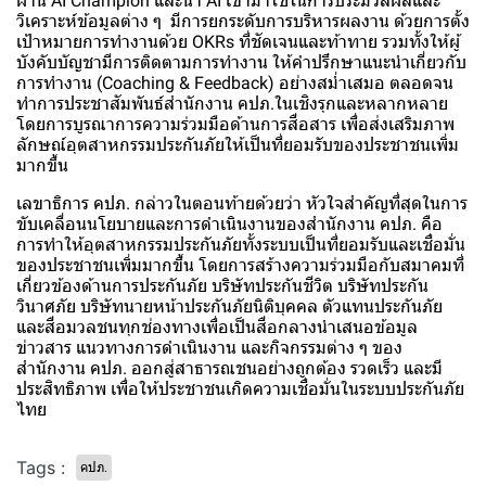
ผ่าน AI Champion และนำ AI เข้ามาใช้ในการประมวลผลและ
วิเคราะห์ข้อมูลต่าง ๆ มีการยกระดับการบริหารผลงาน ด้วยการตั้ง
เป้าหมายการทำงานด้วย OKRs ที่ชัดเจนและท้าทาย รวมทั้งให้ผู้
บังคับบัญชามีการติดตามการทำงาน ให้คำปรึกษาแนะนำเกี่ยวกับ
การทำงาน (Coaching & Feedback) อย่างสม่ำเสมอ ตลอดจน
ทำการประชาสัมพันธ์สำนักงาน คปภ.ในเชิงรุกและหลากหลาย
โดยการบูรณาการความร่วมมือด้านการสื่อสาร เพื่อส่งเสริมภาพ
ลักษณ์อุตสาหกรรมประกันภัยให้เป็นที่ยอมรับของประชาชนเพิ่ม
มากขึ้น
เลขาธิการ คปภ. กล่าวในตอนท้ายด้วยว่า หัวใจสำคัญที่สุดในการ
ขับเคลื่อนนโยบายและการดำเนินงานของสำนักงาน คปภ. คือ
การทำให้อุตสาหกรรมประกันภัยทั้งระบบเป็นที่ยอมรับและเชื่อมั่น
ของประชาชนเพิ่มมากขึ้น โดยการสร้างความร่วมมือกับสมาคมที่
เกี่ยวข้องด้านการประกันภัย บริษัทประกันชีวิต บริษัทประกัน
วินาศภัย บริษัทนายหน้าประกันภัยนิติบุคคล ตัวแทนประกันภัย
และสื่อมวลชนทุกช่องทางเพื่อเป็นสื่อกลางนำเสนอข้อมูล
ข่าวสาร แนวทางการดำเนินงาน และกิจกรรมต่าง ๆ ของ
สำนักงาน คปภ. ออกสู่สาธารณชนอย่างถูกต้อง รวดเร็ว และมี
ประสิทธิภาพ เพื่อให้ประชาชนเกิดความเชื่อมั่นในระบบประกันภัย
ไทย
Tags :
คปภ.