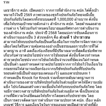
รวม
เลขาธิการ คปภ. เปิดเผยว่า จากการที่สำนักงาน คปภ.ได้ตั้งเป้า
หมายไว้ในปี 2569 ภาพรวมของธุรกิจประกันภัยไทยจะมีเบี้ย
ประกันภัยรับโดยตรงทั้งระบบแตะที่ 1,000,000 ล้านบาท ดังนั้น
เพื่อให้บรรลุเป้าหมายดังกล่าว สำนักงาน คปภ. โดยด้านและสาย
งานต่าง ๆ ได้ร่วมกันกำหนดนโยบายและทิศทางการดำเนินงาน
ของสำนักงาน คปภ. ประจำปี 2568 โดยแบ่งการขับเคลื่อนการ
ดำเนินงานออกเป็น 3 ส่วนหลักๆ คือ
ส่วนที่ 1 ประชาชน
สามารถใช้ระบบประกันภัยเป็นเครื่องมือในการบริหารจัดการความ
เสี่ยงโดยได้รับความคุ้มครองอย่างเป็นธรรมและการบริการที่ได้
มาตรฐาน อาทิ ลดเรื่องร้องเรียนที่มีปริมาณมากที่สุดคือข้อพิพาท
เกี่ยวกับค่าขาดประโยชน์จากการใช้รถยนต์ ดังนั้นจึงควรกำหนด
ค่าขาดประโยชน์จากการใช้รถให้เป็นจำนวนที่ชัดเจนไม่กำหนด
เป็นขั้นต่ำ และกำหนดค่าขาดประโยชน์จากการใช้รถไว้ในเงื่อนไข
กรมธรรม์ให้สามารถเรียกร้องจากบริษัทประกันภัยที่รับประกัน
รถยนต์กรณีเป็นฝ่ายถูกของตนเองไว้ และเฉพาะประเภท 1
กำหนดเป็น Knock for Knock รวมทั้งยกระดับมาตรฐานการ
ดำเนินงานของสาขาบริษัทประกันภัยในส่วนภูมิภาคให้มีความเข้ม
แข็ง โปร่งใสและสร้างความเชื่อมั่นให้กับระบบประกันภัยไทย โดย
จะมีการตรวจสาขาบริษัทประกันภัยในส่วนภูมิภาค ซึ่งเป็นหน่วย
งานที่มีความใกล้ชิดและให้บริการโดยตรงกับประชาชน โดย
เป็นการตรวจติดตามการดำเนินการตามประกาศ คปภ. เรื่อง หลัก
เกณฑ์ วิธีการ และเงื่อนไขในการขออนุญาตเปิดสาขาย้ายที่ตั้ง