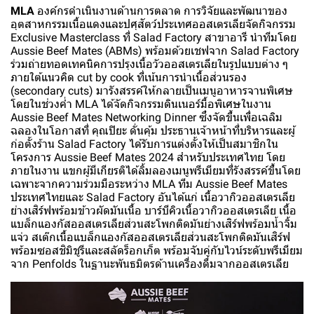
MLA
องค์กรดำเนินงานด้านการตลาด การวิจัยและพัฒนาของ
อุตสาหกรรมเนื้อแดงและปศุสัตว์ประเทศออสเตรเลียจัดกิจกรรม
Exclusive Masterclass ที่ Salad Factory สาขาอารี นำทีมโดย
Aussie Beef Mates (ABMs) พร้อมด้วยเชฟจาก Salad Factory
ร่วมถ่ายทอดเทคนิคการปรุงเนื้อวัวออสเตรเลียในรูปแบบต่าง ๆ
ภายใต้แนวคิด cut by cook ที่เน้นการนำเนื้อส่วนรอง
(secondary cuts) มารังสรรค์ให้กลายเป็นเมนูอาหารจานพิเศษ
โดยในช่วงค่ำ MLA ได้จัดกิจกรรมดินเนอร์มื้อพิเศษในงาน
Aussie Beef Mates Networking Dinner ซึ่งจัดขึ้นเพื่อเฉลิม
ฉลองในโอกาสที่ คุณปิยะ ดั่นคุ้ม ประธานเจ้าหน้าที่บริหารและผู้
ก่อตั้งร้าน Salad Factory ได้รับการแต่งตั้งให้เป็นสมาชิกใน
โครงการ Aussie Beef Mates 2024 สำหรับประเทศไทย โดย
ภายในงาน แขกผู้มีเกียรติได้ลิ้มลองเมนูพรีเมียมที่รังสรรค์ขึ้นโดย
เฉพาะจากความร่วมมือระหว่าง MLA ทีม Aussie Beef Mates
ประเทศไทยและ Salad Factory อันได้แก่ เนื้อวากิวออสเตรเลีย
ย่างเสิร์ฟพร้อมข้าวผัดมันเนื้อ บาร์บีคิวเนื้อวากิวออสเตรเลีย เนื้อ
แบล็กแองกัสออสเตรเลียส่วนสะโพกติดมันย่างเสิร์ฟพร้อมน้ำจิ้ม
แจ่ว สเต๊กเนื้อแบล็กแองกัสออสเตรเลียส่วนสะโพกติดมันเสิร์ฟ
พร้อมซอสชิมิชูรีและสลัดร็อกเก็ต พร้อมจับคู่กับไวน์ระดับพรีเมียม
จาก Penfolds ในฐานะพันธมิตรด้านเครื่องดื่มจากออสเตรเลีย