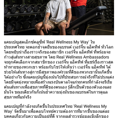
แคมเปญสุดเอ็กซ์คลูซีฟ 'Real Wellness My Way' ใน
ประเทศไทย จะตอกย้ำจุดยืนของแบรนด์ เวอร์จิ้น แอ็คทีฟ ทั่วโลก
โดยหยิบนำเรื่องราวจริงของสมาชิก เวอร์จิ้น แอ็คทีฟ ที่พร้อมจะ
ก้าวสู่เส้นทางสายสุขภาพ โดย Real Wellness Ambassadors
จะถูกคัดเลือกจากสมาชิกของ เวอร์จิ้น แอ็คทีฟ ที่แชร์เรื่องราวสุด
ท้าทายของพวกเขา พร้อมกับโชว์ให้เห็นว่า เวอร์จิ้น แอ็คทีฟ ได้
ช่วยให้เส้นทางสู่การมีสุขภาพองค์รวมที่ดีของพวกเขานั้นเกิดขึ้น
ได้อย่างไร ซึ่งแคมเปญนี้มุ่งเน้นไปที่ประสบการณ์จริงที่ไม่ปรุงแต่ง
โดยมีจุดมุ่งหมายเพื่อสร้างแรงบันดาลใจแก่ทุกคนที่กำลังจะริเริ่ม
ต้นเส้นทางเพื่อสุขภาพที่ดีของตนเอง รู้สึกเป็นตัวของตัวเองและ
มั่นใจ ขณะเดียวกันก็เน้นย้ำความมุ่งมั่นของแบรนด์ในการดูแล
สุขภาพที่แท้จริง
แคมเปญที่กำลังจะเกิดขึ้นในประเทศไทย 'Real Wellness My
Way' จัดขึ้นมาเพื่อตอบโจทย์ความต้องการที่มากขึ้นของแต่ละ
บุคคลเกี่ยวกับความเป็นอยู่ที่ดี จากผลสำรวจข้อมูลเชิงลึกของ