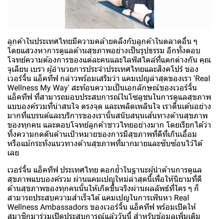
ลูกค้าในประเทศไทยมีความคล้ายคลึงกับลูกค้าในตลาดอื่น ๆ
โดยแสวงหาการดูแลด้านสุขภาพอย่างเป็นรูปธรรม อีกทั้งตอบ
โจทย์ความต้องการของแต่ละคนและไลฟ์สไตล์ที่แตกต่างกัน คุณ
จูเลียน เบรา ผู้อำนวยการประจำประเทศไทยและสิงคโปร์ ของ
เวอร์จิ้น แอ็คทีฟ กล่าวพร้อมเสริมว่า แคมเปญล่าสุดของเรา 'Real
Wellness My Way' สะท้อนความเป็นเอกลักษณ์ของเวอร์จิ้น
แอ็คทีฟ ที่สามารถมอบประสบการณ์ในโซลูชนในการดูแลสุขภาพ
แบบองค์รวมที่น่าสนใจ ตรงจุด และเพลิดเพลินใจ เราตื่นเต้นอย่าง
มากที่แบรนด์และบริการของเรานั้นสนับสนุนเส้นทางด้านสุขภาพ
ของทุกคน และตอบโจทย์ลูกค้าชาวไทยอย่างมาก โดยเรียกได้ว่า
ทิ้งความกดดันด้านเป้าหมายของการมีสุขภาพที่ดีที่เกินเอื้อม
หรือแม้กระทั่งแนวทางด้านสุขภาพที่มากมายและซับซ้อนไว้ได้
เลย
เวอร์จิ้น แอ็คทีฟ ประเทศไทย ตอกย้ำในฐานะผู้นำด้านการดูแล
สุขภาพแบบองค์รวม ผ่านแคมเปญใหม่ล่าสุดนี้เพื่อให้นิยามที่ดี
ด้านสุขภาพของทุกคนนั้นให้เกิดขึ้นจริงผ่านผลลัพธ์ที่ใคร ๆ ก็
สามารถประสบความสำเร็จได้ แคมเปญในการเฟ้นหา Real
Wellness Ambassadors ของเวอร์จิ้น แอ็คทีฟ พร้อมเปิดให้
สมาชิกมาร่วมเปิดประสบการณ์แล้ววันนี้ สำหรับข้อมูลเพิ่มเติม