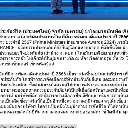
ล ประกันชีวิต (ประเทศไทย) จำกัด (มหาชน)
นำโดย
นายบัณฑิต เจี
ารับมอบรางวัล
บริษัทประกันชีวิตที่มีการพัฒนาดีเด่นประจำปี 256
วงจร ประจำปี 2567 (Prime Ministers Insurance Awards 2024) ภาย
CE : นวัตกรรมประกันภัยที่ยั่งยืนสู่โลกแห่งอนาคต ที่จัดขึ้นโด
ประกอบธุรกิจประกันภัย (สำนักงาน คปภ.) โดยมี
นายพิชัย ชุณหวชิร
ทรวงการคลัง ให้เกียรติเป็นผู้มอบรางวัล ณ ห้องเวิลด์บอลรูม ชั้น 2
ชันเซ็นเตอร์ เซ็นทรัลเวิลด์
วิตที่มีการพัฒนาดีเด่นประจำปี 2566 เป็นรางวัลที่มอบให้แก่บริษัทฯ เพ
จประกันภัย โดยพิจารณาคัดเลือกบริษัทประกันภัยดีเด่น และมอบรางวัลใ
ทประกันวินาศภัย ซึ่งดำเนินธุรกิจควบคู่ไปกับการสร้างความตระหนักรู
ิมบทบาทของอุตสาหกรรมประกันภัยให้เป็นที่เชื่อถือศรัทธาและเป็นที
กการเป็นบริษัทที่มีการบริหารอย่างมืออาชีพ มีศักยภาพในการดำเนินงา
ลเป็นเลิศ ซึ่งรางวัลนี้ถือเป็นอีกหนึ่งความภาคภูมิใจของ พรูเด็นเชียล
มุ่งมั่นของบริษัทฯ ในการเป็นหนึ่งในผู้นำด้านประกันชีวิต ที่ได้ดำเน
จหลากหลายด้านในปีที่ผ่านมาตามเจตนารมณ์ขององค์กร
"ชีวิตมีกัน ทุ
นเชียล ประกันชีวิต (ประเทศไทย) จำกัด (มหาชน)