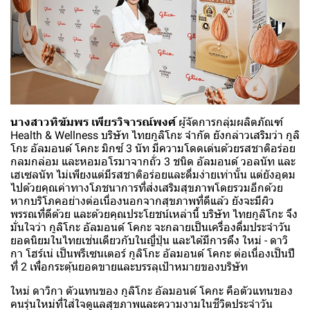
นางสาวทิฆัมพร เพียรวิจารณ์พงศ์
ผู้จัดการกลุ่มผลิตภัณฑ์
Health & Wellness บริษัท ไทยกูลิโกะ จำกัด ยังกล่าวเสริมว่า กูลิ
โกะ อัลมอนด์ โคกะ มิกซ์ 3 นัท มีความโดดเด่นด้วยรสชาติอร่อย
กลมกล่อม และหอมอโรมาจากถั่ว 3 ชนิด อัลมอนด์ วอลนัท และ
เฮเซลนัท ไม่เพียงแต่มีรสชาติอร่อยและดื่มง่ายเท่านั้น แต่ยังอุดม
ไปด้วยคุณค่าทางโภชนาการที่ส่งเสริมสุขภาพโดยรวมอีกด้วย
หากบริโภคอย่างต่อเนื่องนอกจากสุขภาพที่ดีแล้ว ยังจะมีผิว
พรรณที่ดีด้วย และด้วยคุณประโยชน์เหล่านี้ บริษัท ไทยกูลิโกะ จึง
มั่นใจว่า กูลิโกะ อัลมอนด์ โคกะ จะกลายเป็นเครื่องดื่มประจำวัน
ยอดนิยมในไทยเช่นเดียวกับในญี่ปุ่น และได้มีการดึง ใหม่ - ดาวิ
กา โฮร์เน่ เป็นพรีเซนเตอร์ กูลิโกะ อัลมอนด์ โคกะ ต่อเนื่องเป็นปี
ที่ 2 เพื่อกระตุ้นยอดขายและบรรลุเป้าหมายของบริษัท
ใหม่ ดาวิกา ตัวแทนของ กูลิโกะ อัลมอนด์ โคกะ คือตัวแทนของ
คนรุ่นใหม่ที่ใส่ใจดูแลสุขภาพและความงามในชีวิตประจำวัน