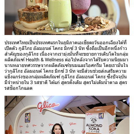
ประเทศไทยเป็นประเทศแรกในภูมิภาคเอเชียตะวันออกเฉียงใต้ที่
เปิดตัว กูลิโกะ อัลมอนด์ โคกะ มิกซ์ 3 นัท ซึ่งถือเป็นอีกหนึ่งก้าว
สำคัญของกูลิโกะ เนื่องจากเรามุ่งมั่นที่จะขยายการเติบโตในกลุ่ม
ผลิตภัณฑ์ Health & Wellness ต่อไปหลังจากได้รับความนิยมมา
นานหลายทศวรรษจากผลิตภัณฑ์ขนมและไอศกรีม โดยเรามั่นใจ
ว่ากูลิโกะ อัลมอนด์ โคกะ มิกซ์ 3 นัท จะมีส่วนช่วยส่งเสริมความ
แข็งแกร่งของกลุ่มผลิตภัณฑ์ กูลิโกะ อัลมอนด์ โคกะ ซึ่งปัจจุบัน
มีจำหน่ายใน 3 รสชาติ ได้แก่ สูตรดั้งเดิม สูตรไม่เติมน้ำตาล สูตร
รสช็อกโกแลต