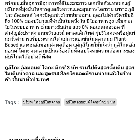
พร้อมมุ่งมั่นสู่การมีสุขภาพที่ดีในระยะยาว เธอเป็นตัวแทนของผู้
บริโภคที่มุ่งมั่นในการดูแลผิวพรรณและสุขภาพโดยรวม เพราะ กูลิ
โกะ อัลมอนด์ โคกะมีคุณประโยชน์มากมาย อุดมไปด้วยวิตามินอี
ถึง 100% ของปริมาณที่จำเป็นในหนึ่งวัน มีใยอาหารสูง เพิ่มกาก
ใยในระบบอาหาร ช่วยการขับถ่าย และ 0% คอเลสเตอรอล ที่
สำคัญยังปราศจากนมวัวและน้ำตาลแล็กโทส ผู้บริโภคเจหรือผู้แพ้
นมวัวสามารถรับประทานได้ แม้การแข่งขันในตลาดนม Plant-
Based และนมอัลมอนด์จะดุเดือด แต่กูลิโกะก็มั่นใจว่า กูลิโกะ อัล
มอนด์ โคกะ จะกลายเป็นเครื่องดื่มที่ตอบโจทย์ความต้องการของ
ผู้บริโภคได้อย่างดีที่สุด
กูลิโกะ อัลมอนด์ โคกะ มิกซ์ 3 นัท รวมไปถึงสูตรดั้งเดิม สูตร
ไม่เติมน้ำตาล และสูตรรสช็อกโกแลตมีจำหน่ายแล้วในร้าน
ค้า ชั้นนำทั่วประเทศ
Tags :
บริษัท ไทยกูลิโกะ จำกัด
กูลิโกะ อัลมอนด์ โคกะ มิกซ์ 3 นัท
บทความที่เกี่ยวข้อง