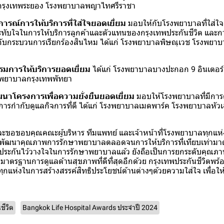
กรุงเทพระยอง โรงพยาบาลพญาไทศรีราชา
ารณ์การให้บริการที่ใส่ใจยอดเยี่ยม
มอบให้กับโรงพยาบาลที่ใส่ใจ 
ับใจในการให้บริการลูกค้าและตัวแทนของกรุงเทพประกันชีวิต และกา
่ยวกับกระบวนการเรียกร้องสินไหม ได้แก่ โรงพยาบาลพิษณุเวช โรงพยาบา
รรมการให้บริการยอดเยี่ยม
ได้แก่ โรงพยาบาลบางปะกอก 9 อินเตอร์
งพยาบาลกรุงเทพพัทยา
ฒนาโครงการเพื่อความยั่งยืนยอดเยี่ยม
มอบให้โรงพยาบาลที่มีการด
ารกำกับดูแลกิจการที่ดี ได้แก่ โรงพยาบาลเมดพาร์ค โรงพยาบาลหัว
ขอขอบคุณคณะผู้บริหาร ทีมแพทย์ และเจ้าหน้าที่โรงพยาบาลทุกแห่งที่
ั่นพัฒนาคุณภาพการรักษาพยาบาลตลอดจนการให้บริการที่เทียบเท่ามา
ประกันไว้วางใจในการรักษาพยาบาลแล้ว ยังถือเป็นการยกระดับคุณภ
าตรฐานการดูแลด้านสุขภาพที่ดีที่สุดอีกด้วย กรุงเทพประกันชีวิตพร้อม
แห่งในการสร้างสรรค์สิทธิประโยชน์ด้านต่างๆด้วยความใส่ใจ เพื่อให้ลู
ชีวิต
Bangkok Life Hospital Awards ประจำปี 2024