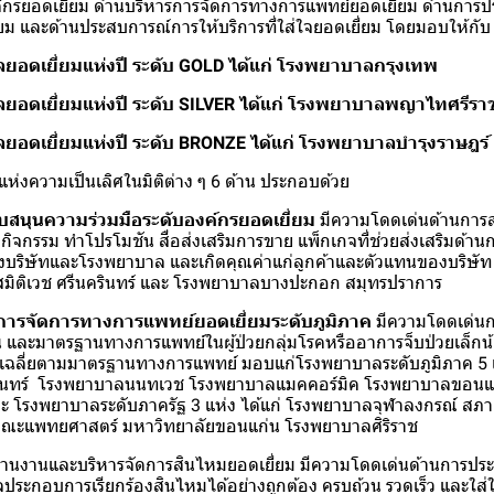
ค์กรยอดเยี่ยม ด้านบริหารการจัดการทางการแพทย์ยอดเยี่ยม ด้านกา
ยม และด้านประสบการณ์การให้บริการที่ใส่ใจยอดเยี่ยม โดยมอบให้กับ
ยอดเยี่ยมแห่งปี ระดับ GOLD ได้แก่ โรงพยาบาลกรุงเทพ
ยอดเยี่ยมแห่งปี ระดับ SILVER ได้แก่ โรงพยาบาลพญาไทศรีรา
ยอดเยี่ยมแห่งปี ระดับ BRONZE ได้แก่ โรงพยาบาลบำรุงราษฎร์
ลแห่งความเป็นเลิศในมิติต่าง ๆ 6 ด้าน ประกอบด้วย
ับสนุนความร่วมมือระดับองค์กรยอดเยี่ยม
มีความโดดเด่นด้านการส
ดกิจกรรม ทำโปรโมชัน สื่อส่งเสริมการขาย แพ็กเกจที่ช่วยส่งเสริมด้
ริษัทและโรงพยาบาล และเกิดคุณค่าแก่ลูกค้าและตัวแทนของบริษั
มิติเวช ศรีนครินทร์ และ โรงพยาบาลบางปะกอก สมุทรปราการ
รการจัดการทางการแพทย์ยอดเยี่ยมระดับภูมิภาค
มีความโดดเด่นก
และมาตรฐานทางการแพทย์ในผู้ป่วยกลุ่มโรคหรืออาการจ็บป่วยเล็กน้
เฉลี่ยตามมาตรฐานทางการแพทย์ มอบแก่โรงพยาบาลระดับภูมิภาค 5 แห
นทร์ โรงพยาบาลนนทเวช โรงพยาบาลแมคคอร์มิค โรงพยาบาลขอนแ
และ โรงพยาบาลระดับภาครัฐ 3 แห่ง ได้แก่ โรงพยาบาลจุฬาลงกรณ์ ส
คณะแพทยศาสตร์ มหาวิทยาลัยขอนแก่น โรงพยาบาลศิริราช
สานงานและบริหารจัดการสินไหมยอดเยี่ยม มีความโดดเด่นด้านการป
ูลประกอบการเรียกร้องสินไหมได้อย่างถูกต้อง ครบถ้วน รวดเร็ว และใส่