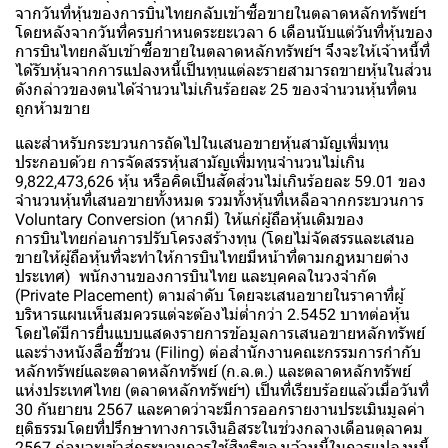
จากวันที่หุ้นของการบินไทยกลับเข้าซื้อขายในตลาดหลักทรัพย์ฯ
โดยหลังจากวันที่ครบกำหนดระยะเวลา 6 เดือนนับแต่วันที่หุ้นของ
การบินไทยกลับเข้าซื้อขายในตลาดหลักทรัพย์ฯ จึงจะให้เจ้าหนี้ที่
ได้รับหุ้นจากการแปลงหนี้เป็นทุนแต่ละรายสามารถขายหุ้นในส่วน
ดังกล่าวของตนได้จำนวนไม่เกินร้อยละ 25 ของจำนวนหุ้นที่ตน
ถูกห้ามขาย
และสำหรับกระบวนการถัดไปในเสนอขายหุ้นสามัญเพิ่มทุน
ประกอบด้วย การจัดสรรหุ้นสามัญเพิ่มทุนจำนวนไม่เกิน
9,822,473,626 หุ้น หรือคิดเป็นสัดส่วนไม่เกินร้อยละ 59.01 ของ
จำนวนหุ้นที่เสนอขายทั้งหมด รวมทั้งหุ้นที่เหลือจากกระบวนการ
Voluntary Conversion (หากมี) ให้แก่ผู้ถือหุ้นเดิมของ
การบินไทยก่อนการปรับโครงสร้างทุน (โดยไม่จัดสรรและเสนอ
ขายให้ผู้ถือหุ้นที่จะทำให้การบินไทยมีหน้าที่ตามกฎหมายต่าง
ประเทศ) พนักงานของการบินไทย และบุคคลในวงจำกัด
(Private Placement) ตามลำดับ โดยจะเสนอขายในราคาที่ผู้
บริหารแผนเห็นสมควรแต่จะต้องไม่ต่ำกว่า 2.5452 บาทต่อหุ้น
โดยได้มีการยื่นแบบแสดงรายการข้อมูลการเสนอขายหลักทรัพย์
และร่างหนังสือชี้ชวน (Filing) ต่อสำนักงานคณะกรรมการกำกับ
หลักทรัพย์และตลาดหลักทรัพย์ (ก.ล.ต.) และตลาดหลักทรัพย์
แห่งประเทศไทย (ตลาดหลักทรัพย์ฯ) เป็นที่เรียบร้อยแล้วเมื่อวันที่
30 กันยายน 2567 และคาดว่าจะมีการออกรายงานประเมินมูลค่า
ยุติธรรมโดยที่ปรึกษาทางการเงินอิสระในช่วงกลางเดือนตุลาคม
2567 ก่อนจะเข้าสู่กระบวนการใช้สิทธิของเจ้าหนี้ในการแปลงหนี้