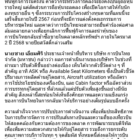
ฟื้นฟูกิจการในครั้งนี้ คาดว่ากระทรวงการคลังจะยังคงเป็นผู้ถือหุ้น
รายใหญ่ แต่สัดส่วนการถือหุ้นจะลดลง เพื่อเปิดโอกาสให้กับนัก
ลงทุนรายอื่น ๆ ซึ่งกระบวนการปรับโครงสร้างทุนตามที่แผนนี้จะ
เสร็จสิ้นภายในปี 2567 ก่อนที่จะมีการแต่งตั้งคณะกรรมการ
บริหารชุดใหม่ และคาดว่าการบินไทยจะสามารถยื่นคำร้องต่อศาล
ล้มละลายกลางเพื่อยกเลิกการฟื้นฟูกิจการและนำหุ้นของ
การบินไทยกลับเข้าซื้อขายในตลาดหลักทรัพย์ฯ ภายในไตรมาส
2 ปี 2568 นายปิยสวัสดิ์กล่าวเสริม
นายชาย เอี่ยมศิริ
ประธานเจ้าหน้าที่บริหาร บริษัท การบินไทย
จำกัด (มหาชน) กล่าวว่า ผลการดำเนินงานของบริษัทฯ ในช่วงที่
ผ่านมา ปรับตัวดีขึ้นอย่างต่อเนื่อง เห็นได้จากตัวชี้วัดต่าง ๆ ที่
สำคัญ อาทิ ASK หรือ Available Seat Kilometers ซึ่งเป็นตัวชี้วัด
ปริมาณการผลิตด้านผู้โดยสาร, Aircraft utilization หรืออัตรา
การใช้ประโยชน์ของเครื่องบิน, และ Cabin factor หรืออัตราส่วน
การบรรทุกผู้โดยสาร ที่ล้วนแล้วแต่ปรับตัวเพิ่มสูงขึ้นอย่างมีนัย
สำคัญ สิ่งเหล่านี้สะท้อนให้เห็นถึงศักยภาพและความแข็งแกร่ง
ของการบินไทยในการกลับมาให้บริการอย่างเต็มรูปแบบอีกครั้ง
ความสำเร็จจากการปรับปรุงการดำเนินงาน เพื่อเพิ่มประสิทธิภาพ
ในการบริหารจัดการ การปรับเส้นทางบินและความถี่ของเที่ยวบิน
ให้สอดคล้องกับความต้องการของตลาด การพัฒนาระบบดิจิทัล
เพื่อเพิ่มความสะดวกสบายให้กับผู้โดยสาร รวมถึงการยกระดับ
คุณภาพการบริการในทุก ๆ จุดสัมผัส ทั้งหมดนี้ส่งผลให้การบิน