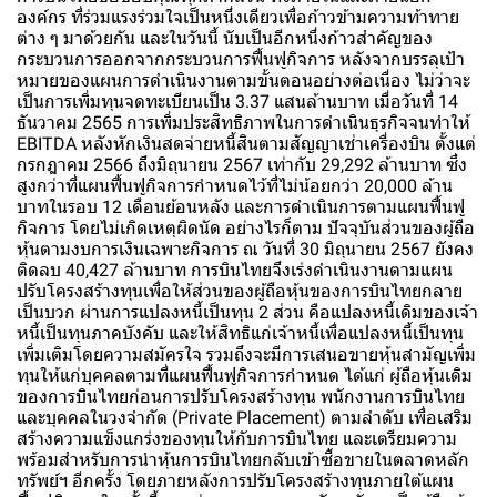
องค์กร ที่ร่วมแรงร่วมใจเป็นหนึ่งเดียวเพื่อก้าวข้ามความท้าทาย
ต่าง ๆ มาด้วยกัน และในวันนี้ นับเป็นอีกหนึ่งก้าวสำคัญของ
กระบวนการออกจากกระบวนการฟื้นฟูกิจการ หลังจากบรรลุเป้า
หมายของแผนการดำเนินงานตามขั้นตอนอย่างต่อเนื่อง ไม่ว่าจะ
เป็นการเพิ่มทุนจดทะเบียนเป็น 3.37 แสนล้านบาท เมื่อวันที่ 14
ธันวาคม 2565 การเพิ่มประสิทธิภาพในการดำเนินธุรกิจจนทำให้
EBITDA หลังหักเงินสดจ่ายหนี้สินตามสัญญาเช่าเครื่องบิน ตั้งแต่
กรกฎาคม 2566 ถึงมิถุนายน 2567 เท่ากับ 29,292 ล้านบาท ซึ่ง
สูงกว่าที่แผนฟื้นฟูกิจการกำหนดไว้ที่ไม่น้อยกว่า 20,000 ล้าน
บาทในรอบ 12 เดือนย้อนหลัง และการดำเนินการตามแผนฟื้นฟู
กิจการ โดยไม่เกิดเหตุผิดนัด อย่างไรก็ตาม ปัจจุบันส่วนของผู้ถือ
หุ้นตามงบการเงินเฉพาะกิจการ ณ วันที่ 30 มิถุนายน 2567 ยังคง
ติดลบ 40,427 ล้านบาท การบินไทยจึงเร่งดำเนินงานตามแผน
ปรับโครงสร้างทุนเพื่อให้ส่วนของผู้ถือหุ้นของการบินไทยกลาย
เป็นบวก ผ่านการแปลงหนี้เป็นทุน 2 ส่วน คือแปลงหนี้เดิมของเจ้า
หนี้เป็นทุนภาคบังคับ และให้สิทธิแก่เจ้าหนี้เพื่อแปลงหนี้เป็นทุน
เพิ่มเติมโดยความสมัครใจ รวมถึงจะมีการเสนอขายหุ้นสามัญเพิ่ม
ทุนให้แก่บุคคลตามที่แผนฟื้นฟูกิจการกำหนด ได้แก่ ผู้ถือหุ้นเดิม
ของการบินไทยก่อนการปรับโครงสร้างทุน พนักงานการบินไทย
และบุคคลในวงจำกัด (Private Placement) ตามลำดับ เพื่อเสริม
สร้างความแข็งแกร่งของทุนให้กับการบินไทย และเตรียมความ
พร้อมสำหรับการนำหุ้นการบินไทยกลับเข้าซื้อขายในตลาดหลัก
ทรัพย์ฯ อีกครั้ง โดยภายหลังการปรับโครงสร้างทุนภายใต้แผน