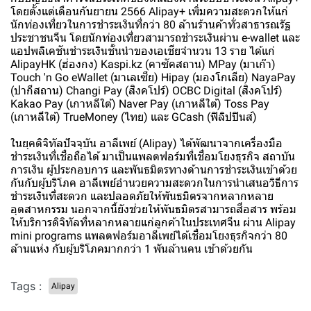
โดยตั้งแต่เดือนกันยายน 2566 Alipay+ เพิ่มความสะดวกให้แก่
นักท่องเที่ยวในการชำระเงินที่กว่า 80 ล้านร้านค้าทั่วสาธารณรัฐ
ประชาชนจีน โดยนักท่องเที่ยวสามารถชำระเงินผ่าน e-wallet และ
แอปพลิเคชันชำระเงินชั้นนำของเอเชียจำนวน 13 ราย ได้แก่
AlipayHK (ฮ่องกง) Kaspi.kz (คาซัคสถาน) MPay (มาเก๊า)
Touch 'n Go eWallet (มาเลเซีย) Hipay (มองโกเลีย) NayaPay
(ปากีสถาน) Changi Pay (สิงคโปร์) OCBC Digital (สิงคโปร์)
Kakao Pay (เกาหลีใต้) Naver Pay (เกาหลีใต้) Toss Pay
(เกาหลีใต้) TrueMoney (ไทย) และ GCash (ฟิลิปปินส์)
ในยุคดิจิทัลปัจจุบัน อาลีเพย์ (Alipay) ได้พัฒนาจากเครื่องมือ
ชำระเงินที่เชื่อถือได้ มาเป็นแพลตฟอร์มที่เชื่อมโยงธุรกิจ สถาบัน
การเงิน ผู้ประกอบการ และพันธมิตรทางด้านการชำระเงินเข้าด้วย
กันกับผู้บริโภค อาลีเพย์อำนวยความสะดวกในการนำเสนอวิธีการ
ชำระเงินที่สะดวก และปลอดภัยให้พันธมิตรจากหลากหลาย
อุตสาหกรรม นอกจากนี้ยังช่วยให้พันธมิตรสามารถสื่อสาร พร้อม
ให้บริการดิจิทัลที่หลากหลายแก่ลูกค้าในประเทศจีน ผ่าน Alipay
mini programs แพลตฟอร์มอาลีเพย์ได้เชื่อมโยงธุรกิจกว่า 80
ล้านแห่ง กับผู้บริโภคมากกว่า 1 พันล้านคน เข้าด้วยกัน
Tags :
Alipay