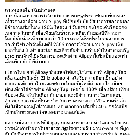
การท่องเที่ยวในประเทศ
และเมื่อกล่าวถึงการใช้จ่ายในสาธารณรัฐประชาชนจีนที่นักท่อง
เที่ยวต่างชาติจ่ายผ่าน Alipay ที่เชื่อมกับบัญชีธนาคารของตนเอง
มีจำนวนเพิ่มขึ้นถึง 120% ในช่วง 4 วันแรกของโกลเด้นวีคฉลอง
เทศกาลวันชาติ เมื่อเทียบกับช่วงเวลาเดียวกันของปีที่ผ่านมา
โดยมีนักท่องเที่ยวมากกว่า 10 ประเทศได้รับประโยชน์จากการ
ยกเว้นวีซ่าเข้าจีนตั้งแต่ปี 2566 ทำการใช้จ่ายผ่าน Alipay เพิ่ม
มากขึ้นถึง 3 เท่า และในขณะเดียวกันจำนวนร้านค้าในสาธารณรัฐ
ประชาชนจีนที่เปิดรับการชำระเงินผ่าน Alipay ก็เพิ่มเป็นสองเท่า
เมื่อเทียบกับปีที่ผ่านมา
บริการใหม่ ๆ ที่ Alipay นำเสนอให้แก่ผู้ใช้งาน อาทิ Alipay Tap!
หรือ แอปพลิเคชัน Zhixiaobao ต่างได้รับความนิยมเป็นอย่าง
มากเช่นเดียวกันในช่วงเทศกาลโกลเด้นวีคที่ผ่านมา โดยมีนัก
ท่องเที่ยวใช้จ่ายผ่าน Alipay Tap! เพิ่มขึ้น 130% เมื่อเปรียบเทียบ
กับช่วงเดียวกันในเดือนกันยายน และมีจำนวนการใช้งานแอป
Zhixiaobao เพื่อเป็นตัวช่วยในการเดินทางกว่า 20 ล้านครั้ง อีก
ทั้งยังมีจำนวนผู้ใช้งานแอป Zhixiaobao เพิ่มขึ้น 40% ต่อวันเมื่อ
เทียบกับช่วงเวลาก่อนเทศกาลโกลเด้นวีค
นอกเหนือจากการใช้ Alipay นักท่องเที่ยวจากทั่วโลกยังสามารถ
ชำระเงินกับร้านค้าในสาธารณรัฐประชาชนจีน ผ่าน e-wallet ที่ผูก
กับบัญชีธนาคารในประเทศของตนเองผ่านระบบชำระเงิน Alipay+