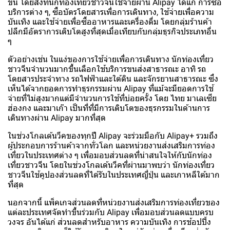
ขึ้น โดยสิ่งที่นักท่องเที่ยวชาวจีนใช้จ่ายผ่าน Alipay ได้แก่ การซื้อ
บริการต่าง ๆ, ซื้อบัตรโดยสารเพื่อการเดินทาง, ใช้จ่ายเพื่อความ
บันเทิง และใช้จ่ายเพื่อซื้ออาหารและเครื่องดื่ม โดยกลุ่มร้านค้า
ปลีกมีอัตราการเติบโตสูงที่สุดเมื่อเทียบกับกลุ่มธุรกิจประเภทอื่น
ๆ
ตัวอย่างเช่น ในแง่ของการใช้จ่ายเพื่อการเดินทาง นักท่องเที่ยว
ชาวจีนจำนวนมากขึ้นเลือกใช้บริการขนส่งสาธารณะ อาทิ รถ
โดยสารประจำทาง รถไฟฟ้าและใต้ดิน และจักรยานสาธารณะ ซึ่ง
เห็นได้จากยอดการทำธุรกรรมผ่าน Alipay ที่แม้จะมียอดการใช้
จ่ายที่ไม่สูงมากแต่มีจำนวนการใช้ที่บ่อยครั้ง โดย ไทย มาเลเซีย
ฮ่องกง และมาเก๊า เป็นที่ที่มีการเติบโตของธุรกรรมในด้านการ
เดินทางผ่าน Alipay มากที่สุด
ในช่วงโกลเด้นวีคของทุกปี Alipay จะร่วมมือกับ Alipay+ รวมถึง
ผู้ประกอบการร้านค้าจากทั่วโลก และหน่วยงานส่งเสริมการท่อง
เที่ยวในประเทศต่าง ๆ เพื่อมอบส่วนลดที่น่าสนใจให้กับนักท่อง
เที่ยวชาวจีน โดยในช่วงโกลเด้นวีคที่ผ่านมาพบว่า นักท่องเที่ยว
ชาวจีนใช้คูปองส่วนลดที่ได้รับในประเทศญี่ปุ่น และเกาหลีใต้มาก
ที่สุด
นอกจากนี้ แพ็คเกจส่วนลดที่หน่วยงานส่งเสริมการท่องเที่ยวของ
แต่ละประเทศจัดทำขึ้นร่วมกับ Alipay เพื่อมอบส่วนลดแบบครบ
วงจร อันได้แก่ ส่วนลดสำหรับอาหาร ความบันเทิง การช้อปปิ้ง