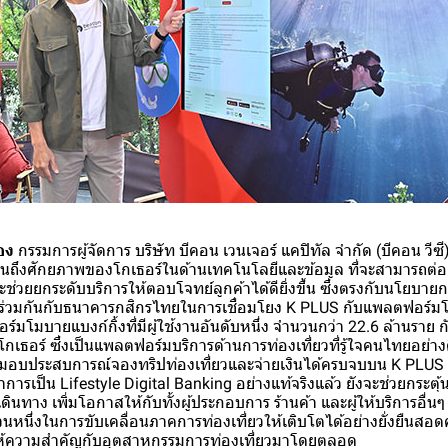
อง
กรรมการผู้จัดการ บริษัท บีคอน เวนเจอร์ แคปิทัล จำกัด (บีคอน วีซี) 
ห็นถึงศักยภาพของโกเธอร์ในด้านเทคโนโลยีและข้อมูล ที่จะสามารถต่
่วยยกระดับบริการให้ตอบโจทย์ลูกค้าได้ดียิ่งขึ้น ซึ่งตรงกับนโยบาย
่วมกันกับธนาคารกสิกรไทยในการเชื่อมโยง K PLUS กับแพลตฟอร์มโก
มโมบายแบงก์กิ้งที่มีผู้ใช้งานอันดับหนึ่ง จำนวนกว่า 22.6 ล้านรา
กเธอร์ ซึ่งเป็นแพลตฟอร์มบริการด้านการท่องเที่ยวที่รู้ใจคนไทยอย
่งมอบประสบการณ์จองทริปท่องเที่ยวและจ่ายเงินได้ครบจบบน K PLU
การเป็น Lifestyle Digital Banking อย่างแท้จริงแล้ว ยังจะช่วยกระตุ้
ินทาง เพิ่มโอกาสให้กับทั้งผู้ประกอบการ ร้านค้า และผู้ให้บริการอื
นส่วนหนึ่งในการขับเคลื่อนภาคการท่องเที่ยวให้เติบโตได้อย่างยั่งยืน
ห้ความสำคัญกับอุตสาหกรรมการท่องเที่ยวมาโดยตลอด