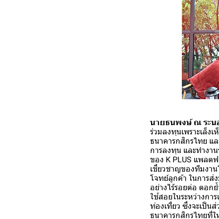
นายธนพงษ์ ณ ระน
ร่วมลงทุนเพราะเล็งเ
ธนาคารกสิกรไทย และช
การลงทุน และทำงานร
ของ K PLUS แพลตฟอร์
เชี่ยวชาญของทีมงานโ
โจทย์ลูกค้า ในการส
อย่างไร้รอยต่อ ตอกย้ำ
ใช้สอยในระหว่างการเด
ท่องเที่ยว ซึ่งจะเป็
ธนาคารกสิกรไทยที่ใ