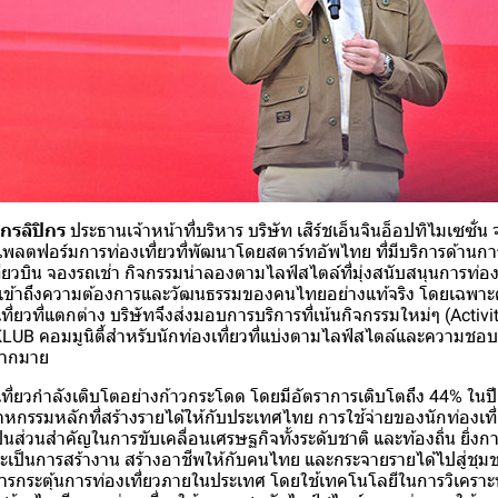
กรลิปิกร
ประธานเจ้าหน้าที่บริหาร บริษัท เสิร์ชเอ็นจินอ็อปทิไมเซซั่น จำ
็นแพลตฟอร์มการท่องเที่ยวที่พัฒนาโดยสตาร์ทอัพไทย ที่มีบริการด้านก
ี่ยวบิน จองรถเช่า กิจกรรมน่าลองตามไลฟ์สไตล์ที่มุ่งสนับสนุนการท่
ใจ เข้าถึงความต้องการและวัฒนธรรมของคนไทยอย่างแท้จริง โดยเฉพาะคน
่ยวที่แตกต่าง บริษัทจึงส่งมอบการบริการที่เน้นกิจกรรมใหม่ๆ (Activit
LUB คอมมูนิตี้สำหรับนักท่องเที่ยวที่แบ่งตามไลฟ์สไตล์และความชอ
มากมาย
ี่ยวกำลังเติบโตอย่างก้าวกระโดด โดยมีอัตราการเติบโตถึง 44% ในปี 
ตสาหกรรมหลักที่สร้างรายได้ให้กับประเทศไทย การใช้จ่ายของนักท่องเที
็นส่วนสำคัญในการขับเคลื่อนเศรษฐกิจทั้งระดับชาติ และท้องถิ่น ยิ่งก
จะเป็นการสร้างาน สร้างอาชีพให้กับคนไทย และกระจายรายได้ไปสู่ชุมชน
นการกระตุ้นการท่องเที่ยวภายในประเทศ โดยใช้เทคโนโลยีในการวิเคราะ