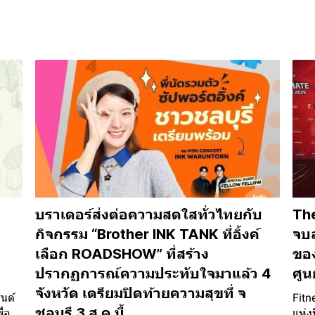
บราเดอร์ส่งต่อความสดใสทั่วไทยกับ
The
กิจกรรม “Brother INK TANK ที่อิ้งค์
จบล
ร
เลือก ROADSHOW” ที่สร้าง
ของ
ปรากฏการณ์ความประทับใจมาแล้ว 4
ศูน
จังหวัด เตรียมปิดท้ายความสุขที่ จ
นด์
Fitn
ชลบุรี 3 ส.ค.นี้
่อ
แห่ง