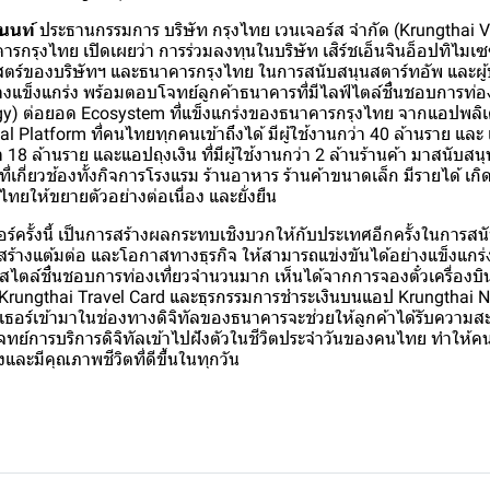
านนท์
ประธานกรรมการ บริษัท กรุงไทย เวนเจอร์ส จำกัด (Krungthai Ve
กรุงไทย เปิดเผยว่า การร่วมลงทุนในบริษัท เสิร์ชเอ็นจินอ็อปทิไมเซซั่
ตร์ของบริษัทฯ และธนาคารกรุงไทย ในการสนับสนุนสตาร์ทอัพ และผ
งแข็งแกร่ง พร้อมตอบโจทย์ลูกค้าธนาคารที่มีไลฟ์ไตล์ชื่นชอบการท่อง
gy) ต่อยอด Ecosystem ที่แข็งแกร่งของธนาคารกรุงไทย จากแอปพลิเคชั
l Platform ที่คนไทยทุกคนเข้าถึงได้ มีผู้ใช้งานกว่า 40 ล้านราย แล
่า 18 ล้านราย และแอปถุงเงิน ที่มีผู้ใช้งานกว่า 2 ล้านร้านค้า มาสนับส
ที่เกี่ยวช้องทั้งกิจการโรงแรม ร้านอาหาร ร้านค้าขนาดเล็ก มีรายได้ เ
ยให้ขยายตัวอย่างต่อเนื่อง และยั่งยืน
์ครั้งนี้ เป็นการสร้างผลกระทบเชิงบวกให้กับประเทศอีกครั้งในการสนั
างแต้มต่อ และโอกาสทางธุรกิจ ให้สามารถแข่งขันได้อย่างแข็งแกร่ง
์สไตล์ชื่นชอบการท่องเที่ยวจำนวนมาก เห็นได้จากการจองตั๋วเครื่องบิน
 Krungthai Travel Card และธุรกรรมการชำระเงินบนแอป Krungthai NEX
กเธอร์เข้ามาในช่องทางดิจิทัลของธนาคารจะช่วยให้ลูกค้าได้รับความ
จทย์การบริการดิจิทัลเข้าไปฝังตัวในชีวิตประจำวันของคนไทย ทำให้คน
งและมีคุณภาพชีวิตที่ดีขึ้นในทุกวัน