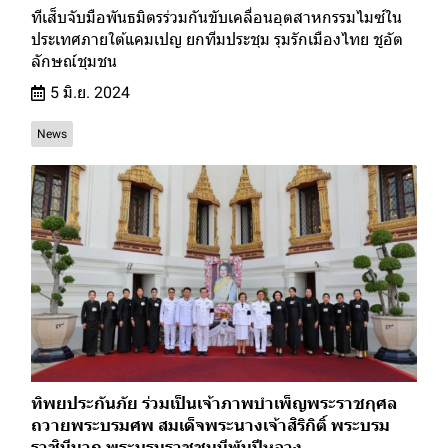
ทีเส็บจับมือพันธมิตรร่วมกันขับเคลื่อนอุตสาหกรรมไมซ์ใน
ประเทศภายใต้แคมเปญ ยกทีมประชุม รุมรักเมืองไทย ชูอัต
ลักษณ์ชุมชน
5 มิ.ย. 2024
News
ทิพยประกันภัย ร่วมเป็นเจ้าภาพบำเพ็ญพระราชกุศล
ถวายพระบรมศพ สมเด็จพระนางเจ้าสิริกิติ์ พระบรม
ราชินีนาถ พระบรมราชชนนีพันปีหลวง