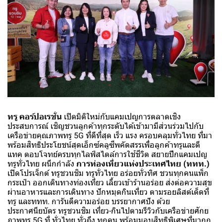
ทรู คอร์ปอเรชั่น
เปิดมิติใหม่กับแคมเปญการตลาดเชิง
ประสบการณ์ เชิญชวนลูกค้าทุกระดับได้เข้ามามีส่วนร่วมไปกับ
เครือข่ายคุณภาพทรู 5G ที่ดีที่สุด เร็ว แรง ครอบคลุมทั่วไทย ที่มา
พร้อมสิทธิประโยชน์สุดเอ็กซ์คลูซีพคัดสรรเพื่อลูกค้าทรูและดี
แทค ตอบโจทย์ครบทุกไลฟ์สไตล์การใช้ชีวิต สยายปีกแคมเปญ
ทรูทั่วไทย ผนึกกำลัง
การท่องเที่ยวแห่งประเทศไทย (ททท.)
เปิดโปรเจ็กต์ ทรูชวนชิม ทรูทั่วไทย อร่อยทั่วทิศ ชวนทุกคนแพ็ก
กระเป๋า ออกเดินทางท่องเที่ยว เลี้ยวเข้าร้านอร่อย ส่งต่อความสุข
ผ่านอาหารและการเดินทาง ปักหมุดกินเที่ยว ตามรอยลิสต์เด็ดที่
ทรู และททท. การันตีความอร่อย บรรยากาศปัง ด้วย
ประกาศนียบัตร ทรูชวนชิม เที่ยว-กินไปตามรีวิวกับเครือข่ายศักย
ภาพทรู 5G ที่ ทั่วไทย ทั่วถึง ทุกคน พร้อมมอบสิทธิพิเศษที่มากก