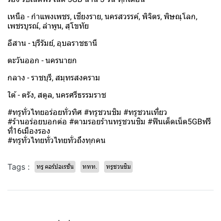
เหนือ - กำแพงเพชร, เชียงราย, นครสวรรค์, พิจิตร, พิษณุโลก,
เพชรบูรณ์, ลำพูน, สุโขทัย
อีสาน - บุรีรัมย์, อุบลราชธานี
ตะวันออก - นครนายก
กลาง - ราชบุรี, สมุทรสงคราม
ใต้ - ตรัง, สตูล, นครศรีธรรมราช
#ทรูทั่วไทยอร่อยทั่วทิศ #ทรูชวนชิม #ทรูชวนเที่ยว
#ร้านอร่อยบอกต่อ #ตามรอยร้านทรูชวนชิม #ฟินเด็ดเน็ต5GBฟรี
ที่16เมืองรอง
#ทรูทั่วไทยทั่วไทยทั่วถึงทุกคน
Tags :
ทรู คอร์ปอเรชั่น
ททท.
ทรูชวนชิม