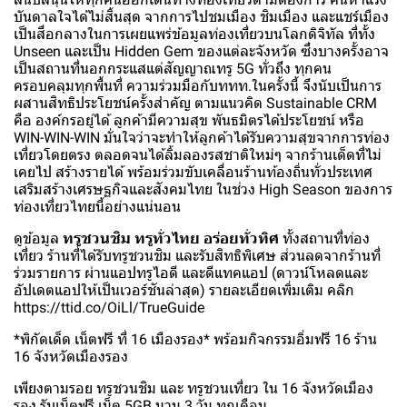
บันดาลใจได้ไม่สิ้นสุด จากการไปชมเมือง ชิมเมือง และแชร์เมือง
เป็นสื่อกลางในการเผยแพร่ข้อมูลท่องเที่ยวบนโลกดิจิทัล ที่ทั้ง
Unseen และเป็น Hidden Gem ของแต่ละจังหวัด ซึ่งบางครั้งอาจ
เป็นสถานที่นอกกระแสแต่สัญญาณทรู 5G ทั่วถึง ทุกคน
ครอบคลุมทุกพื้นที่ ความร่วมมือกับททท.ในครั้งนี้ จึงนับเป็นการ
ผสานสิทธิประโยชน์ครั้งสำคัญ ตามแนวคิด Sustainable CRM
คือ องค์กรอยู่ได้ ลูกค้ามีความสุข พันธมิตรได้ประโยชน์ หรือ
WIN-WIN-WIN มั่นใจว่าจะทำให้ลูกค้าได้รับความสุขจากการท่อง
เที่ยวโดยตรง ตลอดจนได้ลิ้มลองรสชาติใหม่ๆ จากร้านเด็ดที่ไม่
เคยไป สร้างรายได้ พร้อมร่วมขับเคลื่อนร้านท้องถิ่นทั่วประเทศ
เสริมสร้างเศรษฐกิจและสังคมไทย ในช่วง High Season ของการ
ท่องเที่ยวไทยนี้อย่างแน่นอน
ดูข้อมูล
ทรูชวนชิม ทรูทั่วไทย อร่อยทั่วทิศ
ทั้งสถานที่ท่อง
เที่ยว ร้านที่ได้รับทรูชวนชิม และรับสิทธิพิเศษ ส่วนลดจากร้านที่
ร่วมรายการ ผ่านแอปทรูไอดี และดีแทคแอป (ดาวน์โหลดและ
อัปเดตแอปให้เป็นเวอร์ชันล่าสุด) รายละเอียดเพิ่มเติม คลิก
https://ttid.co/OiLl/TrueGuide
*พิกัดเด็ด เน็ตฟรี ที่ 16 เมืองรอง* พร้อมกิจกรรมอิ่มฟรี 16 ร้าน
16 จังหวัดเมืองรอง
เพียงตามรอย ทรูชวนชิม และ ทรูชวนเที่ยว ใน 16 จังหวัดเมือง
รอง รับเน็ตฟรี เน็ต 5GB นาน 3 วัน ทุกเดือน