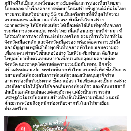
ภูมิใจที่ได้เป็นส่วนหนึ่งของการขับเคลื่อนการท่องเที่ยวไทยมา
โดยตลอด ทั้งเรื่องของการพัฒนาโครงสร้างพื้นฐานดิจิทัลในไทย
การยกระดับเครือข่ายทรู 5G จนเป็นเครือข่ายที่ดีที่สุดให้ความ
ครอบคลุมของสัญญาณ ที่เร็ว แรง ทั่วถึงทั่วไทย สร้าง
connectivity ให้นักท่องเที่ยวได้เชื่อมต่อได้เต็มที่ทุกที่ทุกเวลา
รวมทั้งการส่งแคมเปญ ทรูทั่วไทย เมื่อเดือนเมษายนที่ผ่านมา ที่
ได้ร่วมกับการท่องเที่ยวแห่งประเทศไทย ชวนเที่ยวทั่วไทยทั้งใน
จังหวัดเมืองหลัก และจังหวัดเมืองรอง พร้อมสื่อสารการเข้าถึง
ของสัญญาณทรูที่เข้าถึงทุกพื้นที่ทุกภาคทั่วไทย มอบความสุข
เพื่อทุกคน ผ่านพรีเซ็นเตอร์อย่าง ใบเฟิร์น-พิมพ์ชนก ลือวิเศษ
ไพบูลย์ มาเป็นตัวแทนมหาชนเพื่อนำเสนอจุดเด่นของแต่ละ
จังหวัด และล่าสุดได้สานต่อความร่วมมือกับททท. อีกครั้ง
สร้างสรรค์แคมเปญ ทรูชวนชิม ทรูทั่วไทย อร่อยทั่วทิศ ซึ่งเป็นการ
ผสานพลังเพื่อส่งเสริมการท่องเที่ยวและสนับสนุนธุรกิจร้าน
อาหารท้องถิ่นทั่วประเทศ ซึ่งเราเชื่อว่า ไม่เพียงแต่จะเป็นการสร้าง
แรงบันดาลใจให้ผู้คนได้ออกเดินทางท่องเที่ยว และค้นพบรสชาติ
อันเป็นเอกลักษณ์ของแต่ละภูมิภาค แต่ยังเป็นการกระตุ้น
เศรษฐกิจในระดับชุมชน สร้างท้องถิ่นให้มีความเข้มแข็ง และมี
ศักยภาพพร้อมดึงดูดนักท่องเที่ยวจากทั่วโลกให้มาเยือน
ประเทศไทย