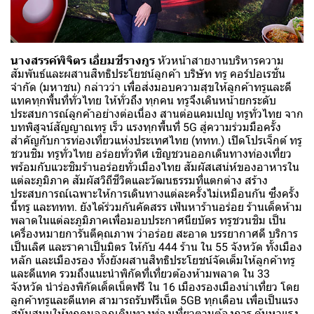
นางสรรค์พิจิตร เอี่ยมชีรางกูร
หัวหน้าสายงานบริหารความ
สัมพันธ์และผสานสิทธิประโยชน์ลูกค้า บริษัท ทรู คอร์ปอเรชั่น
จำกัด (มหาชน) กล่าวว่า เพื่อส่งมอบความสุขให้ลูกค้าทรูและดี
แทคทุกพื้นที่ทั่วไทย ให้ทั่วถึง ทุกคน ทรูจึงเดินหน้ายกระดับ
ประสบการณ์ลูกค้าอย่างต่อเนื่อง สานต่อแคมเปญ ทรูทั่วไทย จาก
บทพิสูจน์สัญญาณทรู เร็ว แรงทุกพื้นที่ 5G สู่ความร่วมมือครั้ง
สำคัญกับการท่องเที่ยวแห่งประเทศไทย (ททท.) เปิดโปรเจ็กต์ ทรู
ชวนชิม ทรูทั่วไทย อร่อยทั่วทิศ เชิญชวนออกเดินทางท่องเที่ยว
พร้อมกับแวะชิมร้านอร่อยทั่วเมืองไทย สัมผัสเสน่ห์ของอาหารใน
แต่ละภูมิภาค สัมผัสวิถีชีวิตและวัฒนธรรมที่แตกต่าง สร้าง
ประสบการณ์เฉพาะให้การเดินทางแต่ละครั้งไม่เหมือนกัน ซึ่งครั้ง
นี้ทรู และททท. ยังได้ร่วมกันคัดสรร เฟ้นหาร้านอร่อย ร้านเด็ดห้าม
พลาดในแต่ละภูมิภาคเพื่อมอบประกาศนียบัตร ทรูชวนชิม เป็น
เครื่องหมายการันตีคุณภาพ ว่าอร่อย สะอาด บรรยากาศดี บริการ
เป็นเลิศ และราคาเป็นมิตร ให้กับ 444 ร้าน ใน 55 จังหวัด ทั้งเมือง
หลัก และเมืองรอง ทั้งยังผสานสิทธิประโยชน์จัดเต็มให้ลูกค้าทรู
และดีแทค รวมถึงแนะนำพิกัดที่เที่ยวต้องห้ามพลาด ใน 33
จังหวัด นำร่องพิกัดเด็ดเน็ตฟรี ใน 16 เมืองรองเมืองน่าเที่ยว โดย
ลูกค้าทรูและดีแทค สามารถรับฟรีเน็ต 5GB ทุกเดือน เพื่อเป็นแรง
สนับสนุนให้ทุกคนออกเดินทางท่องเที่ยวตามต้องการ ค้นหาแรง