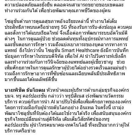
ความปลอดภัยและยั่งยืน ตลอดจนสามารถขยายขอบเขตและ
ทำงานร่วมกันได้ เพื่อช่วยพัฒนาคุณภาพชีวิตของผู้คน
โซลูชันด้านการดูแลสุขภาพอัจฉริยะเหล่านี้ ทำงานได้เต็ม
ประสิทธิภาพบนเครือข่ายทรู 5G ที่รองรับการรับ-ส่งข้อมูล ควบคุม
และสั่งการได้แบบเรียลไทม์ จึงเอื้อต่อการพัฒนาระบบอัตโนมัติ
ต่างๆ ในการดูแลผู้ป่วย ช่วยลดต้นทุนทั้งอุปกรณ์ทางการแพทย์
และขั้นตอนการรักษา รวมถึงแบ่งเบาภาระของบุคลากรทางการ
แพทย์ ยิ่งไปกว่านั้น โซลูชัน Smart Healthcare ยังมีการบันทึก
ข้อมูลการรักษาในระบบดิจิทัล เพื่อให้ AI นำไปวิเคราะห์เชิงลึก
และทำงานร่วมกับการวินิจฉัยของแพทย์และผู้เชี่ยวชาญ ช่วย
เพิ่มศักยภาพในการดูแลรักษาผู้ป่วยได้อย่างรวดเร็วและแม่นยำ
รวมถึงการรักษาอาการที่ซับซ้อนและเฉียบพลันมีประสิทธิภาพ
มากขึ้นและได้ผลลัพธ์ดีขึ้น
นายพิชิต ธันโยดม
หัวหน้าคณะผู้บริหารด้านกลุ่มธุรกิจองค์กร
บมจ. ทรู คอร์ปอเรชั่น กล่าวว่า ทรูบิสิเนส เร่งพัฒนานวัตกรรม
บริการ ควบคู่กับการนำ AI มาปรับใช้เพื่อเพิ่มศักยภาพขององค์กร
โดยการร่วมมือกับผู้นำระดับโลกอย่าง อินเทล ในครั้งนี้ เรามุ่ง
พัฒนาโซลูชันที่จับต้องได้และใช้งานได้จริง เพื่อสนับสนุนองค์กร
ธุรกิจไทยเปลี่ยนผ่านสู่ดิจิทัล เติมเต็มวิสัยทัศน์ของทรู
คอร์ปอเรชั่น ผู้นำโทรคมนาคม-เทคโนโลยี ที่จะเป็นมากกว่าผู้ให้
บริการเครือข่าย