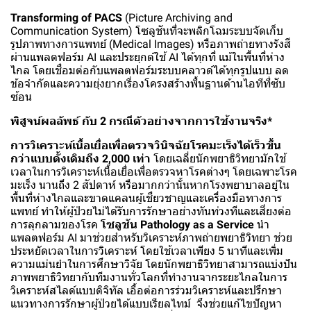
Transforming of PACS
(Picture Archiving and
Communication System) โซลูชันที่จะพลิกโฉมระบบจัดเก็บ
รูปภาพทางการแพทย์ (Medical Images) หรือภาพถ่ายทางรังสี
ผ่านแพลตฟอร์ม AI และประยุกต์ใช้ AI ได้ทุกที่ แม้ในพื้นที่ห่าง
ไกล โดยเชื่อมต่อกับแพลตฟอร์มระบบคลาวด์ได้ทุกรูปแบบ ลด
ข้อจำกัดและความยุ่งยากเรื่องโครงสร้างพื้นฐานด้านไอทีที่ซับ
ซ้อน
พิสูจน์ผลลัพธ์ กับ 2 กรณีตัวอย่างจากการใช้งานจริง*
การวิเคราะห์เนื้อเยื่อเพื่อตรวจวินิจฉัยโรคมะเร็งได้เร็วขึ้น
กว่าแบบดั้งเดิมถึง 2,000 เท่า
โดยเฉลี่ยนักพยาธิวิทยามักใช้
เวลาในการวิเคราะห์เนื้อเยื่อเพื่อตรวจหาโรคต่างๆ โดยเฉพาะโรค
มะเร็ง นานถึง 2 สัปดาห์ หรือมากกว่านั้นหากโรงพยาบาลอยู่ใน
พื้นที่ห่างไกลและขาดแคลนผู้เชี่ยวชาญและเครื่องมือทางการ
แพทย์ ทำให้ผู้ป่วยไม่ได้รับการรักษาอย่างทันท่วงทีและเสี่ยงต่อ
การลุกลามของโรค
โซลูชัน Pathology as a Service
นำ
แพลตฟอร์ม AI มาช่วยสำหรับวิเคราะห์ภาพถ่ายพยาธิวิทยา ช่วย
ประหยัดเวลาในการวิเคราะห์ โดยใช้เวลาเพียง 5 นาทีและเพิ่ม
ความแม่นยำในการศึกษาวิจัย โดยนักพยาธิวิทยาสามารถแบ่งปัน
ภาพพยาธิวิทยากับทีมงานทั่วโลกที่ทำงานจากระยะไกลในการ
วิเคราะห์สไลด์แบบดิจิทัล เอื้อต่อการร่วมวิเคราะห์และปรึกษา
แนวทางการรักษาผู้ป่วยได้แบบเรียลไทม์ จึงช่วยแก้ไขปัญหา