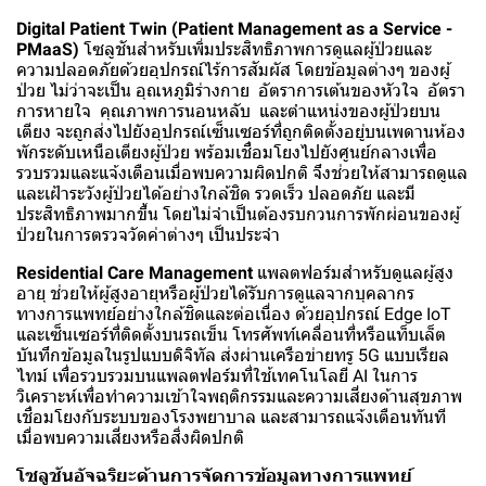
Digital Patient Twin (Patient Management as a Service -
PMaaS)
โซลูชันสำหรับเพิ่มประสิทธิภาพการดูแลผู้ป่วยและ
ความปลอดภัยด้วยอุปกรณ์ไร้การสัมผัส โดยข้อมูลต่างๆ ของผู้
ป่วย ไม่ว่าจะเป็น อุณหภูมิร่างกาย อัตราการเต้นของหัวใจ อัตรา
การหายใจ คุณภาพการนอนหลับ และตำแหน่งของผู้ป่วยบน
เตียง จะถูกส่งไปยังอุปกรณ์เซ็นเซอร์ที่ถูกติดตั้งอยู่บนเพดานห้อง
พักระดับเหนือเตียงผู้ป่วย พร้อมเชื่อมโยงไปยังศูนย์กลางเพื่อ
รวบรวมและแจ้งเตือนเมื่อพบความผิดปกติ จึงช่วยให้สามารถดูแล
และเฝ้าระวังผู้ป่วยได้อย่างใกล้ชิด รวดเร็ว ปลอดภัย และมี
ประสิทธิภาพมากขึ้น โดยไม่จำเป็นต้องรบกวนการพักผ่อนของผู้
ป่วยในการตรวจวัดค่าต่างๆ เป็นประจำ
Residential Care Management
แพลตฟอร์มสำหรับดูแลผู้สูง
อายุ ช่วยให้ผู้สูงอายุหรือผู้ป่วยได้รับการดูแลจากบุคลากร
ทางการแพทย์อย่างใกล้ชิดและต่อเนื่อง ด้วยอุปกรณ์ Edge IoT
และเซ็นเซอร์ที่ติดตั้งบนรถเข็น โทรศัพท์เคลื่อนที่หรือแท็บเล็ต
บันทึกข้อมูลในรูปแบบดิจิทัล ส่งผ่านเครือข่ายทรู 5G แบบเรียล
ไทม์ เพื่อรวบรวมบนแพลตฟอร์มที่ใช้เทคโนโลยี AI ในการ
วิเคราะห์เพื่อทำความเข้าใจพฤติกรรมและความเสี่ยงด้านสุขภาพ
เชื่อมโยงกับระบบของโรงพยาบาล และสามารถแจ้งเตือนทันที
เมื่อพบความเสี่ยงหรือสิ่งผิดปกติ
โซลูชันอัจฉริยะด้านการจัดการข้อมูลทางการแพทย์