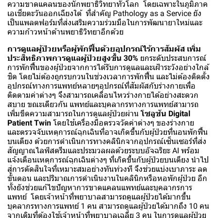
ความขาดแคลนของนักพยาธิวิทยาทั่วโลก โดยเฉพาะในภูมิภาค
เอเชียตะวันออกเฉียงใต้ ที่สำคัญ Pathology as a Service ยัง
เป็นแพลตฟอร์มที่ส่งเสริมความร่วมมือในการพัฒนายาใหม่และ
ความก้าวหน้าด้านพยาธิวิทยาอีกด้วย
การดูแลผู้ป่วยหรือผู้พักฟื้นด้วยอุปกรณ์ไร้การสัมผัส เพิ่ม
ประสิทธิภาพการดูแลผู้ป่วยสูงขึ้น 30%
ยกระดับประสบการณ์
การพักฟื้นของผู้ป่วยจากการได้รับการดูแลและเฝ้าระวังอย่างใกล้
ชิด โดยไม่ต้องถูกรบกวนในช่วงเวลาการพักฟื้น และไม่ต้องติดตั้ง
อุปกรณ์ทางการแพทย์หลายๆอุปกรณ์ที่สัมผัสกับร่างกายเพื่อ
ติดตามค่าต่างๆ จึงสามารถเคลื่อนไหวร่างกายได้อย่างสะดวก
สบาย ขณะเดียวกัน แพทย์และบุคลากรทางการแพทย์สามารถ
เพิ่มขีดความสามารถในการดูแลผู้ป่วยผ่าน
โซลูชัน Digital
Patient Twin
โดยใช้เครื่องมือตรวจวัดค่าต่างๆ ของร่างกาย
และตรวจจับเหตุการณ์ฉุกเฉินที่อาจเกิดขึ้นกับผู้ป่วยที่นอนพักฟื้น
บนเตียง ด้วยการดำเนินการทางคลินิกจากอุปกรณ์เซ็นเซอร์ที่ส่ง
สัญญาณไลฟ์สตรีมและประมวลผลด้วยระบบอัจฉริยะ AI พร้อม
แจ้งเตือนเหตุการณ์ฉุกเฉินต่างๆ ที่เกิดขึ้นกับผู้ป่วยบนเตียง นำไป
สู่การตัดสินใจที่เหมาะสมอย่างทันท่วงที จึงช่วยแบ่งเบาภาระ ลด
ขั้นตอน และปริมาณการดำเนินงานในคลินิกหรือหอพักผู้ป่วย อีก
ทั้งยังช่วยแก้ไขปัญหาการขาดแคลนแพทย์และบุคลากรการ
แพทย์ โดยเจ้าหน้าที่พยาบาลสามารถดูแลผู้ป่วยได้มากขึ้น
บุคลากรทางการแพทย์ 1 คน สามารถดูแลผู้ป่วยได้มากถึง 10 คน
จากเดิมที่ต้องใช้เจ้าหน้าที่พยาบาลเฉลี่ย 3 คน ในการดูแลผู้ป่วย