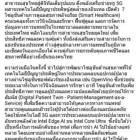
สาธารณสุขไทยสู่ดิจิทัลเต็มรูปแบบ ดึงพลังเครือข่ายทรู 5G
ผสานเทคโนโลยีปัญญาประดิษฐ์สุดล้ำของอินเทล เปิดตัว 7
โซลูชันด้านการดูแลสุขภาพอัจฉริยะ (Smart Healthcare)
ครอบคลุมทั้งการวินิจฉัยและรักษา ฟื้นฟูดูแล และการจัดการ
ข้อมูลทางการแพทย์ในโรงพยาบาลและสถานพยาบาลใน
ประเทศไทย พลิกโฉมบริการสาธารณสุขไทยยุคใหม่ เพิ่ม
ประสิทธิภาพและความคุ้มค่า ทั้งยังส่งเสริมความสามารถในการ
แข่งขันของประเทศ ก้าวสู่ศูนย์กลางทางการแพทย์ในภูมิภาค
เอเชียตะวันออกเฉียงใต้ ควบคู่กับการยกระดับคุณภาพชีวิตและ
สุขภาพที่ดีอย่างยั่งยืนของคนไทย
ความร่วมมือในครั้งนี้ นำไปสู่การพัฒนาโซลูชันด้านสุขภาพที่ใช้
เทคโนโลยีปัญญาประดิษฐ์ในการประมวลผลบนอุปกรณ์ปลาย
ทางผ่านโซลูชันซอฟต์แวร์ของอินเทล เช่น OpenVino ซึ่งช่วยย่น
ระยะเวลาทั้งในการวินิจฉัยและการรักษา อาทิ โซลูชันสำหรับเพิ่ม
ประสิทธิภาพการดูแลผู้ป่วยและความปลอดภัยด้วยอุปกรณ์ไร้การ
สัมผัส (Digital Patient Twin - Patient-Management-as-a-
Service) ที่เพิ่มขีดความสามารถให้บุคลากรทางการแพทย์
สามารถดูแลและเฝ้าระวังผู้ป่วยได้อย่างต่อเนื่องและปลอดภัย
โดยใช้เทคโนโลยี 5G และการประมวลผลบนอุปกรณ์ปลายทาง
อันทรงพลังด้วย Intel Edge AI บน Intel Core Ultra ซึ่งนับได้ว่า
เป็นหนึ่งในการผลักดันของ Intel เพื่อการนำ AI ไปใช้อย่างแพร่
หลาย โดยเฉพาะอย่างยิ่งผ่านหลากหลายผลิตภัณฑ์และ
แพลตฟอร์มของอินเทลที่ออกแบบมาเพื่อการนำ AI ไปใช้ด้วย