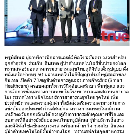
ทรูบิสิเนส
ผู้นำบริการสื่อสารและดิจิทัลโซลูชันครบวงจรสำหรับ
ลูกค้าธุรกิจ ร่วมกับ
อินเทล
ผู้นำด้านเทคโนโลยีชั้นนำของโลก
ทรานสฟอร์มอุตสาหกรรมสาธารณสุขไทยสู่ดิจิทัลเต็มรูปแบบ ดึง
พลังเครือข่ายทรู 5G ผสานเทคโนโลยีปัญญาประดิษฐ์สุดล้ำของ
อินเทล เปิดตัว 7 โซลูชันด้านการดูแลสุขภาพอัจฉริยะ (Smart
Healthcare) ครอบคลุมทั้งการวินิจฉัยและรักษา ฟื้นฟูดูแล และ
การจัดการข้อมูลทางการแพทย์ในโรงพยาบาลและสถานพยาบาล
ในประเทศไทย พลิกโฉมบริการสาธารณสุขไทยยุคใหม่ เพิ่ม
ประสิทธิภาพและความคุ้มค่า ทั้งยังส่งเสริมความสามารถในการ
แข่งขันของประเทศ ก้าวสู่ศูนย์กลางทางการแพทย์ในภูมิภาค
เอเชียตะวันออกเฉียงใต้ ควบคู่กับการยกระดับคุณภาพชีวิตและ
สุขภาพที่ดีอย่างยั่งยืนของคนไทยทรูบิสิเนส ผู้นำบริการสื่อสาร
และดิจิทัลโซลูชันครบวงจรสำหรับลูกค้าธุรกิจ ร่วมกับ อินเทล
ผู้นำด้านเทคโนโลยีชั้นนำของโลก ทรานสฟอร์มอุตสาหกรรม