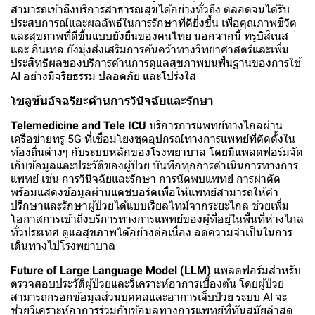
สามารถเข้าถึงบริการสาธารณสุขได้อย่างทั่วถึง ตลอดจนได้รับ
ประสบการณ์และผลลัพธ์ในการรักษาที่ดียิ่งขึ้น เพื่อคุณภาพชีวิต
และสุขภาพที่ดีขึ้นแบบยั่งยืนของคนไทย นอกจากนี้ ทรูบิสิเนส
และ อินเทล ยังมุ่งส่งเสริมการค้นคว้าทางวิทยาศาสตร์และเพิ่ม
ประสิทธิผลของบริการด้านการดูแลสุขภาพบนพื้นฐานของการใช้
AI อย่างมีจริยธรรม ปลอดภัย และโปร่งใส
โซลูชันอัจฉริยะด้านการวินิจฉัยและรักษา
Telemedicine and Tele ICU
บริการการแพทย์ทางไกลผ่าน
เครือข่ายทรู 5G ที่เชื่อมโยงชุดอุปกรณ์ทางการแพทย์ที่ติดตั้งใน
ท้องถิ่นต่างๆ กับระบบหลักของโรงพยาบาล โดยมีแพลตฟอร์มจัด
เก็บข้อมูลและประวัติของผู้ป่วย บันทึกทุกการดำเนินการทางการ
แพทย์ เช่น การวินิจฉัยและรักษา การนัดพบแพทย์ การผ่าตัด
พร้อมแสดงข้อมูลผ่านแดชบอร์ดเพื่อให้แพทย์สามารถให้คำ
ปรึกษาและรักษาผู้ป่วยได้แบบเรียลไทม์จากระยะไกล ช่วยเพิ่ม
โอกาสการเข้าถึงบริการทางการแพทย์ของผู้ที่อยู่ในพื้นที่ห่างไกล
ทั่วประเทศ ดูแลสุขภาพได้อย่างต่อเนื่อง ลดความจำเป็นในการ
เดินทางไปโรงพยาบาล
Future of Large Language Model (LLM)
แพลตฟอร์มสำหรับ
ตรวจสอบประวัติผู้ป่วยและวิเคราะห์อาการเบื้องต้น โดยผู้ป่วย
สามารถกรอกข้อมูลส่วนบุคคลและอาการเจ็บป่วย ระบบ AI จะ
ช่วยวิเคราะห์อาการร่วมกับข้อมูลทางการแพทย์ที่ทันสมัยล่าสุด