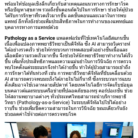
พร้อมให้ข้อมูลเชิงลึกเกี่ยวกับสาเหตุและแนวทางการรักษาโรค
หรือปัญหาสุขภาพ รวมถึงขั้นตอนถัดไปในการรักษา ช่วยให้ผู้ป่วย
ได้รับการรักษาที่รวดเร็วมากขึ้น ลดขั้นตอนและเวลาในการพบ
แพทย์ อีกทั้งยังช่วยเพิ่มประสิทธิภาพในการทำงานของแพทย์และ
บุคลากรทางการแพทย์ด้วย
Pathology as a Service
แพลตฟอร์มที่ใช้เทคโนโลยีสแกนชิ้น
เนื้อเพื่อแปลงภาพพยาธิวิทยาเป็นดิจิทัล ซึ่ง AI สามารถวิเคราะห์
ได้อย่างรวดเร็ว ช่วยให้กระบวนการทดสอบตัวอย่างชิ้นเนื้อและ
เลือดมีความรวดเร็วมากขึ้น จึงช่วยให้นักพยาธิวิทยาทำงานได้เร็ว
ขึ้น เพิ่มทั้งประสิทธิภาพและความแม่นยำในการวินิจฉัย การตรวจ
พบโรคตั้งแต่ระยะแรกจึงทำได้ง่ายขึ้น ทำให้ผู้ป่วยสามารถเข้าถึง
การรักษาได้ทันท่วงที เช่น การพยาธิวิทยาดิจิทัลที่ขับเคลื่อนด้วย
AI สามารถตรวจพบมะเร็งได้ภายในไม่กี่นาที ซึ่งกระบวนการแบบ
ดั้งเดิมอาจใช้เวลาหลายสัปดาห์ โดยเทคโนโลยีการจัดเก็บข้อมูล
บนคลาวด์และระบบเครือข่ายที่ปลอดภัยของทรู คอร์ปอเรชั่น ช่วย
ให้สถานพยาบาลต่างๆ ทั่วประเทศไทยสามารถนำบริการพยาธิ
วิทยา (Pathology-as-a-Service) ในระบบดิจิทัลไปใช้ได้อย่าง
ราบรื่น ช่วยเพิ่มขีดความสามารถในการวินิจฉัย ขณะเดียวกันยัง
ช่วยลดค่าใช้จ่ายต่อการตรวจพบโรค