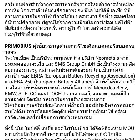
คาร์บอนฟุตพรินท์จากการสรรหาทรัพยากรใหม่ด้วยการทำเหมือง
ถ่านหิน โดยเราเล็งเห็นถึงศักยภาพของ นีโอ โมบิลิตี้ เอเชีย ที่มี
ความสามารถในการให้บริการได้แบบครบวงจร อีกทั้งประเทศไทย
ก็นับว่ามีศักยภาพ พิสูจน์ได้จากความนิยมในการใช้รถยนต์ไฟฟ้า
ที่เพิ่มต่อเนื่องอย่างรวดเร็ว ควบคู่ไปกับโครงสร้างสถานีอัด
ประจุไฟฟ้าที่ครอบคลุม
PRIMOBIUS ผู้เชี่ยวชาญด้านการรีไซเคิลแบตเตอรี่แบบครบ
วงจร
ไพรโมเบียส เป็นบริษัทร่วมทุนระหว่าง บริษัท Neometals จาก
ประเทศออสเตรเลีย และ SMS Group GmbH ซึ่งเป็นโรงงานผลิต
แบตเตอรี่มาตรฐานสากลในประเทศเยอรมนี โดยเป็นหนึ่งใน
สมาชิก ของ EBRA (European Battery Recycling Association)
และ EBA 250 (European Battery Alliance) อีกทั้งได้รับความไว้
วางใจจากพันธมิตรทางธุรกิจระดับโลก อาทิ Mercedes-Benz,
BMW, STELCO และ ITOCHU จากเยอรมนี, แคนาดา และญี่ปุ่น
ตามลำดับ โดยมีเป้าหมายในการสร้างกระบวนการ
รีไซเคิลแบตเตอรี่ลิเธียม-ไออน ที่ล้ำสมัยและมีประสิทธิภาพสูงสุด
รวมไปถึงบริการคัดแยกวัตถุดิบ ที่สามารถนำกลับมาใช้ พร้อม
กำจัดแบตเตอรี่ที่เสื่อมสภาพอย่างเหมาะสม
ทั้งนี้ นีโอ โมบิลิตี้ เอเชีย และ ไพรโมเบียส ได้จัดพิธีลงนาม MOU
ความร่วมมือในการศึกษาความเป็นไปได้ของธุรกิจรีไซเคิล