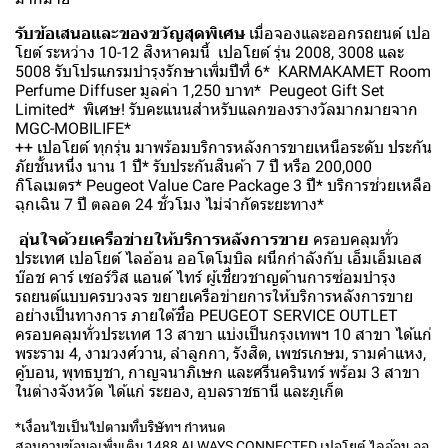
รับข้อเสนอและของขวัญสุดพิเศษ
เมื่อจองและออกรถยนต์ เปอ
โยต์ ระหว่าง 10-12 สิงหาคมนี้ เปอโยต์ รุ่น 2008, 3008 และ
5008 รับโปรแกรมบำรุงรักษาเพิ่มปีที่ 6* KARMAKAMET Room
Perfume Diffuser มูลค่า 1,250 บาท* Peugeot Gift Set
Limited* พิเศษ! รับคะแนนสำหรับแลกของรางวัลมากมายจาก
MGC-MOBILIFE*
++ เปอโยต์ ทุกรุ่น มาพร้อมบริการหลังการขายเหนือระดับ ประกัน
ภัยชั้นหนึ่ง นาน 1 ปี* รับประกันสินค้า 7 ปี หรือ 200,000
กิโลเมตร* Peugeot Value Care Package 3 ปี* บริการช่วยเหลือ
ฉุกเฉิน 7 ปี ตลอด 24 ชั่วโมง ไม่จำกัดระยะทาง*
อุ่นใจด้วยเครือข่ายให้บริการหลังการขาย
ครอบคลุมทั่ว
ประเทศ เปอโยต์ ไลอ้อน ออโตโมบิล ผนึกกำลังกับ เอ็มเอ็มเอส
บ๊อช คาร์ เซอร์วิส แอนด์ ไทร์ ผู้เชี่ยวชาญด้านการซ่อมบำรุง
รถยนต์แบบครบวงจร ขยายเครือข่ายการให้บริการหลังการขาย
อย่างเป็นทางการ ภายใต้ชื่อ PEUGEOT SERVICE OUTLET
ครอบคลุมทั่วประเทศ 13 สาขา แบ่งเป็นกรุงเทพฯ 10 สาขา ได้แก่
พระราม 4, งามวงศ์วาน, ลำลูกกา, รังสิต, เพชรเกษม, รามคำแหง,
คู้บอน, พุทธบูชา, กาญจนาภิเษก และศรีนครินทร์ พร้อม 3 สาขา
ในต่างจังหวัด ได้แก่ ระยอง, อุบลราชธานี และภูเก็ต
*เงื่อนไขเป็นไปตามที่บริษัทฯ กำหนด
สอบถามข้อมูลเพิ่มเติม 1488 ALWAYS CONNECTED เปอโยต์ ไลอ้อน ออ