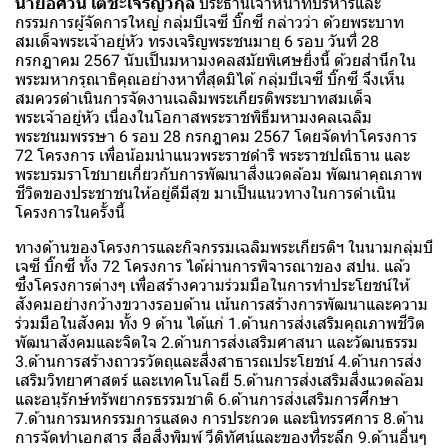
นายอัศวิน เตชะเจริญวิกุล
ประธานเจ้าหน้าที่บริหารและ
กรรมการผู้จัดการใหญ่ กลุ่มบีเจซี บิ๊กซี กล่าวว่า ด้วยพระบาท
สมเด็จพระเจ้าอยู่หัว ทรงเจริญพระชนมายุ 6 รอบ วันที่ 28
กรกฎาคม 2567 นับเป็นมหามงคลสมัยพิเศษยิ่งนี้ ด้วยสำนึกใน
พระมหากรุณาธิคุณอย่างหาที่สุดมิได้ กลุ่มบีเจซี บิ๊กซี จึงเห็น
สมควรดำเนินการจัดงานเฉลิมพระเกียรติพระบาทสมเด็จ
พระเจ้าอยู่หัว เนื่องในโอกาสพระราชพิธีมหามงคลเฉลิม
พระชนมพรรษา 6 รอบ 28 กรกฎาคม 2567 โดยจัดทำโครงการ
72 โครงการ เพื่อน้อมนำแนวพระราชดำริ พระราชปณิธาน และ
พระบรมราโชบายเกี่ยวกับการพัฒนาสิ่งแวดล้อม พัฒนาคุณภาพ
ชีวิตของประชาชนให้อยู่ดีมีสุข มาเป็นแนวทางในการดำเนิน
โครงการในครั้งนี้
ทางด้านของโครงการและกิจกรรมเฉลิมพระเกียรติฯ ในนามกลุ่มบี
เจซี บิ๊กซี ทั้ง 72 โครงการ ได้ผ่านการพิจารณาของ สปน. แล้ว
ซึ่งโครงการต่างๆ เพื่อสร้างความร่วมมือในการทำประโยชน์ให้
สังคมอย่างกว้างขวางรอบด้าน เน้นการสร้างการพัฒนาและความ
ร่วมมือในสังคม ทั้ง 9 ด้าน ได้แก่ 1.ด้านการส่งเสริมคุณภาพชีวิต
พัฒนาสังคมและจิตใจ 2.ด้านการส่งเสริมศาสนา และวัฒนธรรม
3.ด้านการสร้างถาวรวัตถุและสิ่งสาธารณประโยชน์ 4.ด้านการส่ง
เสริมวิทยาศาสตร์ และเทคโนโลยี 5.ด้านการส่งเสริมสิ่งแวดล้อม
และอนุรักษ์ทรัพยากรธรรมชาติ 6.ด้านการส่งเสริมการศึกษา
7.ด้านการมหกรรมการแสดง การประกวด และนิทรรศการ 8.ด้าน
การจัดทำเอกสาร สื่อสิ่งพิมพ์ วีดิทัศน์และของที่ระลึก 9.ด้านอื่นๆ