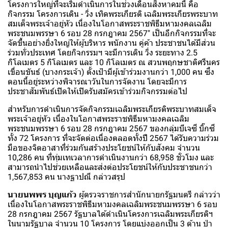
โครงการใหญ่ที่จะเริ่มดำเนินการในช่วงเดือนสิงหาคมนี้ คือ
กิจกรรม โครงการเดิน - วิ่ง เทิดพระเกียรติ เฉลิมพระเกียรพระบาท
สมเด็จพระเจ้าอยู่หัว เนื่องในโอกาสพระราชพิธีมหามงคลเฉลิม
พระชนมพรรษา 6 รอบ 28 กรกฎาคม 2567" เป็นอีกกิจกรรมที่จะ
จัดขึ้นอย่างยิ่งใหญ่ให้ผู้บริหาร พนักงาน คู่ค้า ประชาชนได้มีส่วน
ร่วมทั่วประเทศ โดยกิจกรรมฯ จะมีการเดิน วิ่ง ระยะทาง 2.5
กิโลเมตร 5 กิโลเมตร และ 10 กิโลเมตร ณ สวนพฤกษชาติศรีนคร
เขื่อนขันธ์ (บางกระเจ้า) ตั้งเป้ามีผู้เข้าร่วมงานกว่า 1,000 คน ซึ่ง
ตอนนี้อยู่ระหว่างพิจารณาวันในการจัดงาน โดยจะมีการ
ประชาสัมพันธ์เปิดให้เปิดรับสมัครเข้าร่วมกิจกรรมต่อไป
สำหรับการดำเนินการจัดกิจกรรมเฉลิมพระเกียรติพระบาทสมเด็จ
พระเจ้าอยู่หัว เนื่องในโอกาสพระราชพิธีมหามงคลเฉลิม
พระชนมพรรษา 6 รอบ 28 กรกฎาคม 2567 ของกลุ่มบีเจซี บิ๊กซี
ทั้ง 72 โครงการ ที่จะจัดต่อเนื่องตลอดทั้งปี 2567 ได้รับความร่วม
มือของจิตอาสาที่ร่วมกันสร้างประโยชน์ให้กับสังคม จำนวน
10,286 คน ที่ทุ่มเทเวลาการดำเนินงานกว่า 68,958 ชั่วโมง และ
สามารถนำไปช่วยเหลือและส่งต่อประโยชน์ให้กับประชาชนกว่า
1,567,853 คน นางฐาปณี กล่าวสรุป
นายนพพร บุญแก้ว
ผู้ตรวจราชการสำนักนายกรัฐมนตรี กล่าวว่า
เนื่องในโอกาสพระราชพิธีมหามงคลเฉลิมพระชนมพรรษา 6 รอบ
28 กรกฎาคม 2567 รัฐบาลได้ดำเนินโครงการเฉลิมพระเกียรติฯ
ในนามรัฐบาล จำนวน 10 โครงการ โดยแบ่งออกเป็น 3 ด้าน ป่า