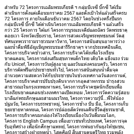
สำหรับ 72 โครงการเฉลิมพระเกียรติ ฯ กลุ่มบีเจซี บิ๊กซี ได้เริ่ม
ดำเนินการตั้งแต่เดือนมกราคม 2567 และตั้งเป้าให้แล้วเสร็จครบ
72 โครงการ ภายในเดือนธันวาคม 2567 โดยในช่วงครึ่งปีแรก
กลุ่มบีเจซี บิ๊กซี ได้ดำเนินโครงการเฉลิมพระเกียรติ ฯ แล้วเสร็จ
กว่า 25 โครงการ ได้แก่ โครงการบูรณะเจดีย์และฉัตร วัดพระธาตุ
ดอยเวา จังหวัดเชียงราย, โครงการสวดเจริญพระพุทธมนต์ วัดสุ
ทัศนเทพวรารามราชวรมหาวิหาร, โครงการสนับสนุนอาหารว่าง
และน้ำดื่มพิธีอัญเชิญพระบรมสารีริกธาตุฯ จากประเทศอินเดีย,
โครงการบริจาคข้าวสาร, โครงการบริจาคโต๊ะเพื่อโรงเรียน
ขาดแคลน, โครงการส่งเสริมสุขภาพเด็กไทย เติบโต แข็งแรง ร่วม
กับ Unicef, โครงการวันผู้สูงอายุ และวันแห่งครอบครัว, โครงการ
บริการตัดฟรีแก่ประชาชนทั่วไป, โครงการสนับสนุนน้ำดื่มจุด
อำนวยความสะดวกให้กับประชาชนในช่วงเทศกาลวันสงกรานต์,
โครงการบริจาคสารปรับปรุงดินจากกากอุตสาหกรรม บำรุงสวน
สาธารณะในกรุงเทพมหานคร, โครงการบริจาคชุดนักเรียนเพื่อ
โรงเรียนขาดแคลนช่วงเทศกาลเปิดเทอม ,โครงการวัดความรู้สอบ
บาลีแก่พระภิกษุและสามเณรไทย, โครงการความรู้นี้...พี่ให้น้อง
ปฐมวัย, โครงการบรรพชาหมู่, โครงการช้าง บีบ มือ, โครงการเก็บ
ขยะชายหาดทะเล, โครงการปล่อยสัตว์ทะเลคืนชีวิตสู่ธรรมชาติ,
โครงการบริจาคนมกล่องให้โรงเรียนเนื่องในวันดื่มนมโลก,
โครงการ English Campus เพื่อเยาวชนทั่วประเทศ, โครงการจุด
รับอุทิศร่าง เพื่อนักศึกษาแพทย์, โครงการพ่นยากันยุงให้ชุมชน,
โครงการสร้างฝายทดน้ำ, โสตศิลป์ สืบสานดนตรีไทย รวมพลัง