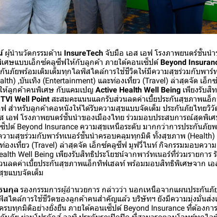
์
ผู้นำนวัตกรรมด้าน
InsureTech
จับมือ เอส เอฟ โรงภาพยนตร์ชั้นนำ
ศษแบบเอ็กซ์คลูซีฟให้กับลูกค้า ภายใต้คอนเซ็ปต์
Beyond Insuran
ันภัยพร้อมเติมเต็มทุกไลฟ์สไตล์การใช้ชีวิตให้มีความสุขร่วมกับพาร์
alth) ,บันเทิง (Entertainment) และท่องเที่ยว (Travel) ล่าสุดจัด เอ็กซ์
ให้ลูกค้าคนพิเศษ กับแคมเปญ
Active Health Well Being
เพียงรับสิ
บ
TVI Well Point
สะสมคะแนนแลกรับส่วนลดค่าเบี้ยประกันสุขภาพแอ็ก
ฟ สำหรับลูกค้าคอหนังให้ได้รับความสุขแบบจัดเต็ม ประกันภัยไทยวิวั
อส เอฟ โรงภาพยนตร์ชั้นนำของเมืองไทย ร่วมมอบประสบการณ์สุดพิเศ
เซ็ปต์ Beyond Insurance ความสุขเหนือระดับ มากกว่าการประกันภัยพร
ความสุขร่วมกับพาร์ทเนอร์ชั้นนำครอบคลุมทุกมิติ ทั้งสุขภาพ (Health) 
่องเที่ยว (Travel) ล่าสุดจัด เอ็กซ์คลูซีฟ มูฟวี่ไนท์ กิจกรรมมอบควา
lth Well Being เพียงรับสิทธิประโยชน์จากพาร์ทเนอร์ที่ร่วมรายการ ร
นลดค่าเบี้ยประกันสุขภาพแอ็กทิฟเฮลท์ พร้อมมอบสิทธิพิเศษจาก เอส
สุขแบบจัดเต็ม
ธนกุล
รองกรรมการผู้อำนวยการ กล่าวว่า นอกเหนือจากแผนประกันภัยที
ไตล์การใช้ชีวิตของลูกค้าคนสำคัญแล้ว บริษัทฯ ยังมีความมุ่งมั่นส่ง
ครบทุกมิติอย่างยั่งยืน ภายใต้คอนเซ็ปต์ Beyond Insurance ที่ต้องก