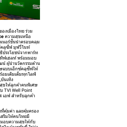
ของเมืองไทย ร่วม
ce
ความสุขเหนือ
ทเนอร์ชั้นนำครอบคลุม
คลูซีฟ มูฟวี่ไนท์
ทธิประโยชน์จากพาร์ท
ทิฟเฮลท์ พร้อมมอบ
ฒน์ ผู้นำนวัตกรรมด้าน
ษแบบเอ็กซ์คลูซีฟให้
้อมเติมเต็มทุกไลฟ์
,บันเทิง
มสุขให้ลูกค้าคนพิเศษ
ับ TVI Well Point
 เอฟ สำหรับลูกค้า
่คุ้มค่า และคุ้มครอง
เสริมให้คนไทยมี
ารมอบความสุขให้กับ