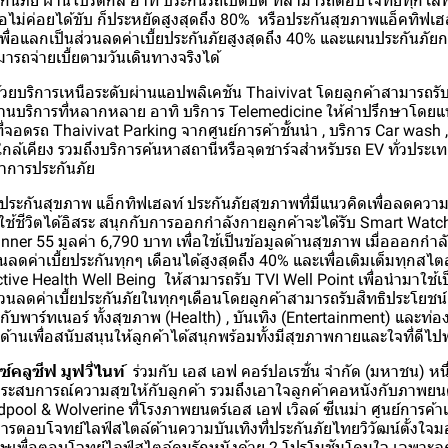
ันภัย ผ่านโปรดักส์ อาทิ ประกันรถเปิดปิด ที่สามารถตอบโจทย์ทุกไลฟ์ส
อไม่ค่อยได้ขับ ก็ประหยัดสูงสุดถึง 80% หรือประกันสุขภาพแอ็คทิฟเฮลท์
ื่อแลกเป็นส่วนลดค่าเบี้ยประกันภัยสูงสุดถึง 40% และแผนประกันภัยกา
มารถจ่ายเบี้ยตามวันเดินทางจริงได้
ด้วยบริการเหนือระดับผ่านแอปพลิเคชัน Thaivivat โดยลูกค้าสามารถรับ
ผ่านบริการที่หลากหลาย อาทิ บริการ Telemedicine ให้คำปรึกษาโดยแพ
่จอดรถ Thaivivat Parking จากศูนย์การค้าชั้นนำ , บริการ Car wash , 
เคียง รวมถึงบริการค้นหาสถานีหรือจุดชาร์จสำหรับรถ EV ทั่วประเทศ เ
าการประกันภัย
ประกันสุขภาพ แอ็กทิฟเฮลท์ ประกันภัยสุขภาพที่มีแนวคิดเพื่อลดความ
ถใช้ชีวิตได้อิสระ สนุกกับการออกกำลังกายลูกค้าจะได้รับ Smart Watc
ner 55 มูลค่า 6,790 บาท เพื่อใช้เป็นข้อมูลด้านสุขภาพ เมื่อออกก
ลดค่าเบี้ยประกันทุกๆ เดือนได้สูงสุดถึง 40% และเพื่อเติมเต็มทุกสไตล
tive Health Well Being ให้สามารถรับ TVI Well Point เพื่อนำมาใช้
วนลดค่าเบี้ยประกันภัยในทุกๆเดือนโดยลูกค้าสามารถรับสิทธิประโยชน์แ
ับพาร์ทเนอร์ ทั้งสุขภาพ (Health) , บันเทิง (Entertainment) และท่องเ
านเพื่อสนับสนุนให้ลูกค้าได้สนุกพร้อมทั้งมีสุขภาพกายและใจที่ดีไป
กซ์คลูซีฟ มูฟวี่ไนท์
ร่วมกับ เอส เอฟ คอร์ปอเรชั่น จำกัด (มหาชน) หน
บประสบการณ์ความสุขให้กับลูกค้า รวมถึงเอาใจลูกค้าคอหนังกับภาพยน
ool & Wolverine ที่โรงภาพยนตร์เอส เอฟ เวิลด์ ซีเนม่า ศูนย์การค้าเ
็นการตอบโจทย์ไลฟ์สไตล์ด้านความบันเทิงที่ประกันภัยไทยวิวัฒน์ตั้งใ
ิเศษเพื่อตอบโจทย์ไลฟ์สไตล์คนรักหนังด้วย 2 โปรโมชันโดนใจ เฉพาะล