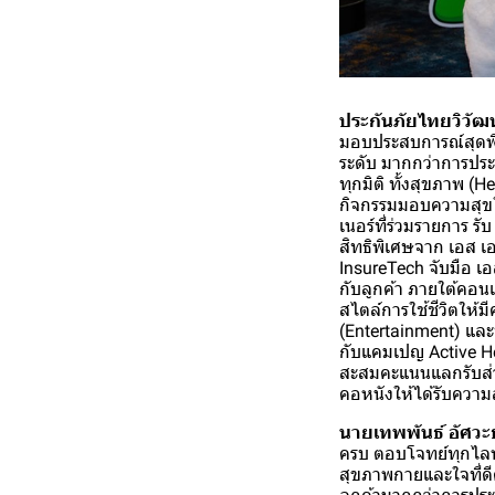
ประกันภัยไทยวิวัฒน
มอบประสบการณ์สุดพิเ
ระดับ มากกว่าการประก
ทุกมิติ ทั้งสุขภาพ (He
กิจกรรมมอบความสุข
เนอร์ที่ร่วมรายการ รั
สิทธิพิเศษจาก เอส เอ
InsureTech จับมือ เ
กับลูกค้า ภายใต้คอน
สไตล์การใช้ชีวิตให้มี
(Entertainment) และท
กับแคมเปญ Active Hea
สะสมคะแนนแลกรับส่ว
คอหนังให้ได้รับความ
นายเทพพันธ์ อัศวะ
ครบ ตอบโจทย์ทุกไลฟ์ส
สุขภาพกายและใจที่ดี