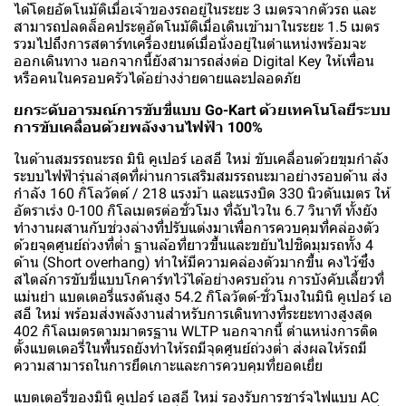
ได้โดยอัตโนมัติเมื่อเจ้าของรถอยู่ในระยะ 3 เมตรจากตัวรถ และ
สามารถปลดล็อคประตูอัตโนมัติเมื่อเดินเข้ามาในระยะ 1.5 เมตร
รวมไปถึงการสตาร์ทเครื่องยนต์เมื่อนั่งอยู่ในตำแหน่งพร้อมจะ
ออกเดินทาง นอกจากนี้ยังสามารถส่งต่อ Digital Key ให้เพื่อน
หรือคนในครอบครัวได้อย่างง่ายดายและปลอดภัย
ยกระดับอารมณ์การขับขี่แบบ Go-Kart ด้วยเทคโนโลยีระบบ
การขับเคลื่อนด้วยพลังงานไฟฟ้า 100%
ในด้านสมรรถนะรถ มินิ คูเปอร์ เอสอี ใหม่ ขับเคลื่อนด้วยขุมกำลัง
ระบบไฟฟ้ารุ่นล่าสุดที่ผ่านการเสริมสมรรถนะมาอย่างรอบด้าน ส่ง
กำลัง 160 กิโลวัตต์ / 218 แรงม้า และแรงบิด 330 นิวตันเมตร ให้
อัตราเร่ง 0-100 กิโลเมตรต่อชั่วโมง ที่ฉับไวใน 6.7 วินาที ทั้งยัง
ทำงานผสานกับช่วงล่างที่ปรับแต่งมาเพื่อการควบคุมที่คล่องตัว
ด้วยจุดศูนย์ถ่วงที่ต่ำ ฐานล้อที่ยาวขึ้นและขยับไปชิดมุมรถทั้ง 4
ด้าน (Short overhang) ทำให้มีความคล่องตัวมากขึ้น คงไว้ซึ่ง
สไตล์การขับขี่แบบโกคาร์ทไว้ได้อย่างครบถ้วน การบังคับเลี้ยวที่
แม่นยำ แบตเตอรี่แรงดันสูง 54.2 กิโลวัตต์-ชั่วโมงในมินิ คูเปอร์ เอ
สอี ใหม่ พร้อมส่งพลังงานสำหรับการเดินทางที่ระยะทางสูงสุด
402 กิโลเมตรตามมาตรฐาน WLTP นอกจากนี้ ตำแหน่งการติด
ตั้งแบตเตอรี่ในพื้นรถยังทำให้รถมีจุดศูนย์ถ่วงต่ำ ส่งผลให้รถมี
ความสามารถในการยึดเกาะและการควบคุมที่ยอดเยี่ย
แบตเตอรี่ของมินิ คูเปอร์ เอสอี ใหม่ รองรับการชาร์จไฟแบบ AC