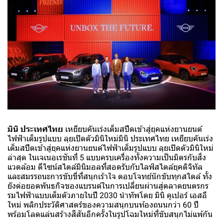
มินิ ประเทศไทย
เหยียบคันเร่งเต็มสปีดเข้าสู่ยุคแห่งยานยนต์
ไฟฟ้าเต็มรูปแบบ ลุยเปิดตัวมินิใหม่มินิ ประเทศไทย เหยียบคันเร่ง
เต็มสปีดเข้าสู่ยุคแห่งยานยนต์ไฟฟ้าเต็มรูปแบบ ลุยเปิดตัวมินิใหม่
ล่าสุด ในเจเนอเรชันที่ 5 แบบครบเครื่องทั้งความเป็นมิตรกับสิ่ง
แวดล้อม ดีไซน์สไตล์มินิมอลที่สอดรับกับไลฟ์สไตล์ยุคดิจิทัล
และสมรรถนะการขับขี่ที่สนุกเร้าใจ ตอบโจทย์นักขับทุกสไตล์ ทั้ง
ยังต่อยอดพันธกิจของแบรนด์ในการเปลี่ยนผ่านสู่ตลาดยนตรกร
รมไฟฟ้าแบบเต็มตัวภายในปี 2030 นำทัพโดย มินิ คูเปอร์ เอสอี
ใหม่ พลิกประวัติศาสตร์ของความสนุกบนท้องถนนกว่า 60 ปี
พร้อมโลดแล่นสร้างสีสันอีกครั้งในรูปโฉมใหม่ที่ขับสนุกไม่แพ้กัน