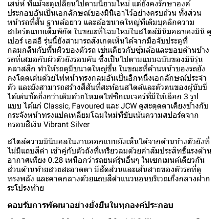
เสน่ห์ ที่แม้จะดูเปลี่ยนไปตามนิยามใหม่ แต่ยังคงรักษาองค์
ประกอบอันเป็นเอกลักษณ์ของมินิเอาไว้อย่างครบถ้วน ทั้งส่วน
หน้ารถที่สั้น ฐานล้อยาว และล้อขนาดใหญ่ที่เติมบุคลิกความ
สปอร์ตแบบเต็มพิกัด ในขณะที่โฉมใหม่ในสไตล์มินิมอลของมินิ คู
เปอร์ เอสอี รุ่นนี้ยังสามารถสังเกตเห็นได้จากมือจับประตูที่
กลมกลืนกับพื้นผิวของตัวรถ เช่นเดียวกับซุ้มล้อและขอบด้านข้าง
รถที่เสมอกับผิวตัวถังรอบคัน ซึ่งเป็นไปตามแบบฉบับของมินิรุ่น
คลาสสิก ทำให้รถดูมีขนาดใหญ่ขึ้น ในขณะที่ด้านหน้าของรถยัง
คงโดดเด่นด้วยไฟหน้าทรงกลมอันเป็นอีกหนึ่งเอกลักษณ์ประจำ
ตัว และยังสามารถสร้างสีสันที่สะท้อนสไตล์และตัวตนของผู้ขับขี่
ได้เด่นชัดยิ่งกว่าเดิมด้วยโหมดไฟซิกเนเจอร์ที่มีให้เลือก 3 รูป
แบบ ได้แก่ Classic, Favoured และ JCW ดูสะดุดตาเคียงข้างกับ
กระจังหน้าทรงแปดเหลี่ยมโฉมใหม่ที่ขับเน้นความสปอร์ตจาก
กรอบสีเงิน Vibrant Silver
สไตล์ความมินิมอลในงานออกแบบยังเห็นได้จากด้านข้างตัวถังที่
ไม่มีแถบสีดำ เข้าคู่กับตัวถังที่เพรียวลมด้วยค่าสัมประสิทธิ์แรงต้าน
อากาศเพียง 0.28 เหนือกว่ารถยนต์รุ่นอื่นๆ ในเซกเมนต์เดียวกัน
ส่วนด้านท้ายสวยสะอาดตา มีสัดส่วนและเส้นสายของตัวรถที่ดู
ทรงพลัง และคาดกลางด้วยแถบสีดำแนวนอนบริเวณกึ่งกลางฝาก
ระโปรงท้าย
ตอบรับการพัฒนาอย่างยั่งยืนในทุกองค์ประกอบ