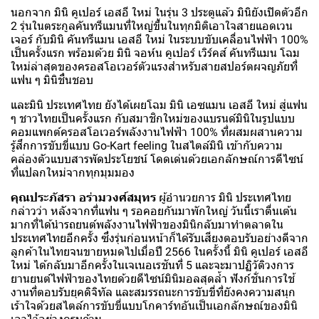
นอกจาก มินิ คูเปอร์ เอสอี ใหม่ ในรุ่น 3 ประตูแล้ว มินิยังเปิดตัวอีก
2 รุ่นในตระกูลคันทรีแมนที่ใหญ่ขึ้นในทุกมิติเอาใจสายแอดเวน
เจอร์ กับมินิ คันทรีแมน เอสอี ใหม่ ในระบบขับเคลื่อนไฟฟ้า 100%
เป็นครั้งแรก พร้อมด้วย มินิ จอห์น คูเปอร์ เวิร์คส์ คันทรีแมน โฉม
ใหม่ล่าสุดของครอสโอเวอร์ตัวแรงสำหรับสายสปอร์ตผจญภัยที่
แฟน ๆ มินิชื่นชอบ
และมินิ ประเทศไทย ยังได้เผยโฉม มินิ เอซแมน เอสอี ใหม่ สู่แฟน
ๆ ชาวไทยเป็นครั้งแรก กับสมาชิกใหม่ของแบรนด์มินิในรูปแบบ
คอมแพกต์ครอสโอเวอร์พลังงานไฟฟ้า 100% ที่ผสมผสานความ
รู้สึกการขับขี่แบบ Go-Kart feeling ในสไตล์มินิ เข้ากับความ
คล่องตัวแบบสารพัดประโยชน์ โดดเด่นด้วยเอกลักษณ์การดีไซน์
ที่แปลกใหม่จากทุกมุมมอง
คุณประภัสรา อร่ามวงศ์สมุทร
ผู้อำนวยการ มินิ ประเทศไทย
กล่าวว่า หลังจากที่แฟน ๆ รอคอยกันมาพักใหญ่ วันนี้เราตื่นเต้น
มากที่ได้นำรถยนต์พลังงานไฟฟ้าของมินิกลับมาทำตลาดใน
ประเทศไทยอีกครั้ง ซึ่งรุ่นก่อนหน้าก็ได้รับเสียงตอบรับอย่างดีจาก
ลูกค้าในไทยจนขายหมดไปเมื่อปี 2566 ในครั้งนี้ มินิ คูเปอร์ เอสอี
ใหม่ ได้กลับมาอีกครั้งในเจเนอเรชันที่ 5 และจะมาปฏิวัติวงการ
ยานยนต์ไฟฟ้าของไทยด้วยดีไซน์มินิมอลสุดล้ำ ฟังก์ชั่นการใช้
งานที่ตอบรับยุคดิจิทัล และสมรรถนะการขับขี่ที่ยังคงความสนุก
เร้าใจด้วยสไตล์การขับขี่แบบโกคาร์ทอันเป็นเอกลักษณ์ของมินิ