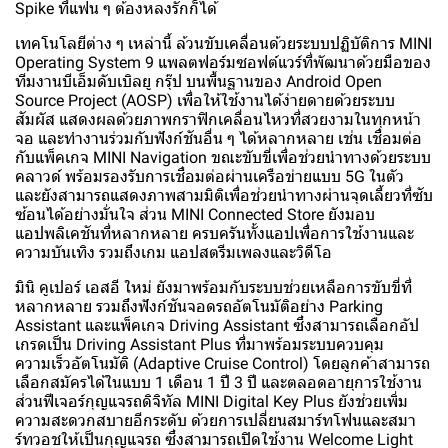
Spike ที่แฟน ๆ ต้องหลงรักก็ได้
เทคโนโลยีต่าง ๆ เหล่านี้ ล้วนขับเคลื่อนด้วยระบบปฏิบัติการ MINI
Operating System 9 แพลตฟอร์มซอฟต์แวร์ที่พัฒนาด้วยมือของ
ทีมงานบีเอ็มดับเบิลยู กรุ๊ป บนพื้นฐานของ Android Open
Source Project (AOSP) เพื่อให้ใช้งานได้ง่ายดายด้วยระบบ
สัมผัส แสดงผลด้วยภาพกราฟิกเคลื่อนไหวที่สวยงามในทุกหน้า
จอ และทำงานร่วมกับฟังก์ชันอื่น ๆ ได้หลากหลาย เช่น เชื่อมต่อ
กับแพ็คเกจ MINI Navigation ขณะขับขี่เพื่อช่วยนำทางด้วยระบบ
คลาวด์ พร้อมรองรับการเชื่อมต่อผ่านเครือข่ายแบบ 5G ในตัว
และยังสามารถแสดงภาพสามมิติเพื่อช่วยนำทางผ่านจุดเลี้ยวที่ซับ
ซ้อนได้อย่างมั่นใจ ส่วน MINI Connected Store ยังมอบ
แอปพลิเคชันที่หลากหลาย ครบครันทั้งแอปเพื่อการใช้งานและ
ความบันเทิง รวมถึงเกม แอปสตรีมเพลงและวิดีโอ
มินิ คูเปอร์ เอสอี ใหม่ ยังมาพร้อมกับระบบช่วยเหลือการขับขี่ที่
หลากหลาย รวมถึงฟังก์ชันจอดรถอัตโนมัติอย่าง Parking
Assistant และแพ็คเกจ Driving Assistant ซึ่งสามารถเลือกอัป
เกรดเป็น Driving Assistant Plus ที่มาพร้อมระบบควบคุม
ความเร็วอัตโนมัติ (Adaptive Cruise Control) โดยลูกค้าสามารถ
เลือกสมัครได้ในแบบ 1 เดือน 1 ปี 3 ปี และตลอดอายุการใช้งาน
ส่วนฟีเจอร์กุญแจรถดิจิทัล MINI Digital Key Plus ยังช่วยเพิ่ม
ความสะดวกสบายอีกระดับ ด้วยการเปลี่ยนสมาร์ทโฟนและสมา
ร์ทวอชให้เป็นกุญแจรถ ซึ่งสามารถเปิดใช้งาน Welcome Light