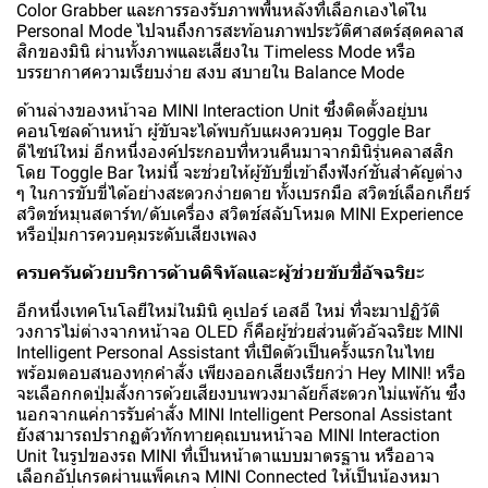
Color Grabber และการรองรับภาพพื้นหลังที่เลือกเองได้ใน
Personal Mode ไปจนถึงการสะท้อนภาพประวัติศาสตร์สุดคลาส
สิกของมินิ ผ่านทั้งภาพและเสียงใน Timeless Mode หรือ
บรรยากาศความเรียบง่าย สงบ สบายใน Balance Mode
ด้านล่างของหน้าจอ MINI Interaction Unit ซึ่งติดตั้งอยู่บน
คอนโซลด้านหน้า ผู้ขับจะได้พบกับแผงควบคุม Toggle Bar
ดีไซน์ใหม่ อีกหนึ่งองค์ประกอบที่หวนคืนมาจากมินิรุ่นคลาสสิก
โดย Toggle Bar ใหม่นี้ จะช่วยให้ผู้ขับขี่เข้าถึงฟังก์ชันสำคัญต่าง
ๆ ในการขับขี่ได้อย่างสะดวกง่ายดาย ทั้งเบรกมือ สวิตช์เลือกเกียร์
สวิตช์หมุนสตาร์ท/ดับเครื่อง สวิตช์สลับโหมด MINI Experience
หรือปุ่มการควบคุมระดับเสียงเพลง
ครบครันด้วยบริการด้านดิจิทัลและผู้ช่วยขับขี่อัจฉริยะ
อีกหนึ่งเทคโนโลยีใหม่ในมินิ คูเปอร์ เอสอี ใหม่ ที่จะมาปฏิวัติ
วงการไม่ต่างจากหน้าจอ OLED ก็คือผู้ช่วยส่วนตัวอัจฉริยะ MINI
Intelligent Personal Assistant ที่เปิดตัวเป็นครั้งแรกในไทย
พร้อมตอบสนองทุกคำสั่ง เพียงออกเสียงเรียกว่า Hey MINI! หรือ
จะเลือกกดปุ่มสั่งการด้วยเสียงบนพวงมาลัยก็สะดวกไม่แพ้กัน ซึ่ง
นอกจากแค่การรับคำสั่ง MINI Intelligent Personal Assistant
ยังสามารถปรากฏตัวทักทายคุณบนหน้าจอ MINI Interaction
Unit ในรูปของรถ MINI ที่เป็นหน้าตาแบบมาตรฐาน หรืออาจ
เลือกอัปเกรดผ่านแพ็คเกจ MINI Connected ให้เป็นน้องหมา