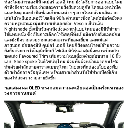
ห้องโดยสารของมินิ คูเปอร์ เอสอี ใหม่ ยังได้รับการออกแบบโดย
คำนึงถึงความเรียบง่ายและความยั่งยืนควบคู่กัน โดยแผงหน้าปัด
แผงประตู และฝาปิดช่องเก็บของต่าง ๆ ภายในรถล้วนผลิตจาก
เส้นใยโพลีเอสเตอร์รีไซเคิล 90% ส่วนเบาะนั่งสไตล์สปอร์ตยังคง
ความหรูหราและนุ่มสบายเช่นเคยด้วย Vescin สีน้ำเงิน
Nightshade ซึ่งเป็นวัสดุหนังสังเคราะห์แบบใหม่ของมินิที่นำมา
ใช้แทนหนัง ซึ่งเป็นการเลือกใช้วัสดุที่ทั้งเป็นมิตรกับสิ่งแวดล้อม
และยังมีความสวยงามและคุณภาพที่ยอดเยี่ยม และแม้แต่
ภายนอก ล้อของมินิ คูเปอร์ เอสอี ใหม่ก็ยังตอบโจทย์ด้านความ
ยั่งยืนด้วยการใช้อลูมิเนียมรีไซเคิล มินิรุ่นล่าสุดนี้จะมาพร้อมกับ
ชุดแต่ง Favoured Trim เพิ่มความโฉบเฉี่ยวด้วยล้อขนาด 18 นิ้ว
แบบ Slide spoke ในดีไซน์ทูโทน ส่วนพื้นผิวหน้าแผงคอนโซล
หุ้มด้วยผ้าถักลายตารางแบบทูโทน ในขณะที่กล่องเก็บของที่บุ
ด้วยผ้าถักจากวัสดุพิเศษ พร้อมสายผ้าสำหรับใช้ช่วยเปิดที่เก็บ
ของให้สะดวกง่ายดายยิ่งขึ้น
จอแสดงผล OLED ทรงกลมความละเอียดสูงเป็นครั้งแรกของ
วงการยานยนต์