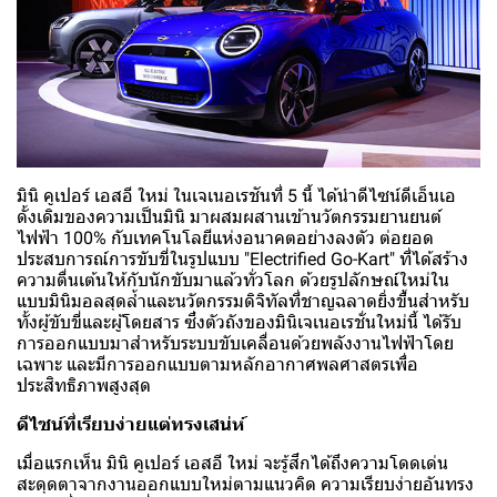
มินิ คูเปอร์ เอสอี ใหม่ ในเจเนอเรชันที่ 5 นี้ ได้นำดีไซน์ดีเอ็นเอ
ดั้งเดิมของความเป็นมินิ มาผสมผสานเข้านวัตกรรมยานยนต์
ไฟฟ้า 100% กับเทคโนโลยีแห่งอนาคตอย่างลงตัว ต่อยอด
ประสบการณ์การขับขี่ในรูปแบบ "Electrified Go-Kart" ที่ได้สร้าง
ความตื่นเต้นให้กับนักขับมาแล้วทั่วโลก ด้วยรูปลักษณ์ใหม่ใน
แบบมินิมอลสุดล้ำและนวัตกรรมดิจิทัลที่ชาญฉลาดยิ่งขึ้นสำหรับ
ทั้งผู้ขับขี่และผู้โดยสาร ซึ่งตัวถังของมินิเจเนอเรชั่นใหม่นี้ ได้รับ
การออกแบบมาสำหรับระบบขับเคลื่อนด้วยพลังงานไฟฟ้าโดย
เฉพาะ และมีการออกแบบตามหลักอากาศพลศาสตรเพื่อ
ประสิทธิภาพสูงสุด
ดีไซน์ที่เรียบง่ายแต่ทรงเสน่ห์
เมื่อแรกเห็น มินิ คูเปอร์ เอสอี ใหม่ จะรู้สึกได้ถึงความโดดเด่น
สะดุดตาจากงานออกแบบใหม่ตามแนวคิด ความเรียบง่ายอันทรง