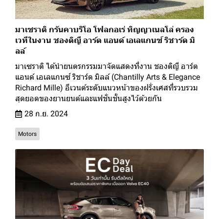
มาเซราติ กรันคาบริโอ โฟลกอเร่ ทิญญาเนลโล่ ครอง
เวทีในงาน ชองติญี อาร์ต แอนด์ เอเลแกนซ์ ริชาร์ด มิ
ลล์
มาเซราติ ได้นำยนตรกรรมมาจัดแสดงที่งาน ชองติญี อาร์ต
แอนด์ เอเลแกนซ์ ริชาร์ด มิลล์ (Chantilly Arts & Elegance
Richard Mille) อีเวนต์ระดับแนวหน้าของฝรั่งเศสที่รวบรวม
สุดยอดของยานยนต์และแฟชั่นชั้นสูงไว้ด้วยกัน
28 ก.ย. 2024
Motors