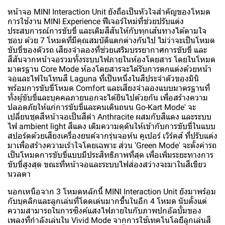
หน้าจอ MINI Interaction Unit ยังถือเป็นหัวใจสำคัญของโหมด
การใช้งาน MINI Experience ฟีเจอร์ใหม่ที่ช่วยปรับแต่ง
ประสบการณ์การขับขี่ และเติมสีสันให้กับทุกเส้นทางได้ตามใจ
ชอบ ด้วย 7 โหมดที่มีคุณสมบัติแตกต่างกันไป ไม่ว่าจะเป็นโหมด
ขับขี่ของตัวรถ เสียงจำลองที่ช่วยเสริมบรรยากาศการขับขี่ และ
สีสันจากหน้าจอรวมทั้งระบบไฟภายในห้องโดยสาร โดยในโหมด
มาตรฐาน Core Mode ห้องโดยสารจะได้รับการตกแต่งด้วยหน้า
จอและไฟในโทนสี Laguna ที่เป็นหนึ่งในสีประจำตัวของมินิ
พร้อมการขับขี่โหมด Comfort และเสียงจำลองแบบมาตรฐานที่
ทั้งผู้ขับขี่และบุคคลภายนอกจะได้ยินไปด้วยกัน เพื่อสร้างความ
ปลอดภัยให้แก่การขับขี่และคนเดินถนน Go-Kart Mode' จะ
เปลี่ยนชุดสีหน้าจอเป็นสีดำ Anthracite ผสมกับสีแดง และระบบ
ไฟ ambient light สีแดง เติมความดุดันให้เข้ากับการขับขี่ในแบบ
สปอร์ตด้วยเสียงเครื่องยนต์จากรุ่นจอห์น คูเปอร์ เวิร์คส์ ที่ปรับแต่ง
มาเพื่อสร้างความเร้าใจโดยเฉพาะ ส่วน 'Green Mode' จะตั้งค่ารถ
เป็นโหมดการขับขี่แบบมีประสิทธิภาพที่สุด เพื่อเพิ่มระยะทางการ
ขับขี่สูงสุด ขณะที่หน้าจอและระบบไฟส่องสว่างจะมาในสีเขียว
นวลตา
นอกเหนือจาก 3 โหมดหลักนี้ MINI Interaction Unit ยังมาพร้อม
กับบุคลิกและลูกเล่นที่โดดเด่นมากขึ้นในอีก 4 โหมด นับตั้งแต่
ความสามารถในการซิงค์แสงไฟภายในกับภาพปกอัลบั้มของ
เพลงที่กำลังเล่นใน Vivid Mode จากการใช้เทคโนโลยีลูกเล่นสี