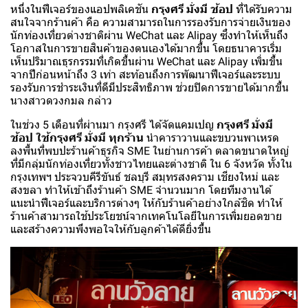
หนึ่งในฟีเจอร์ของแอปพลิเคชัน
กรุงศรี มั่งมี ช้อป
ที่ได้รับความ
สนใจจากร้านค้า คือ ความสามารถในการรองรับการจ่ายเงินของ
นักท่องเที่ยวต่างชาติผ่าน WeChat และ Alipay ซึ่งทำให้เห็นถึง
โอกาสในการขายสินค้าของตนเองได้มากขึ้น โดยธนาคารเริ่ม
เห็นปริมาณธุรกรรมที่เกิดขึ้นผ่าน WeChat และ Alipay เพิ่มขึ้น
จากปีก่อนหน้าถึง 3 เท่า สะท้อนถึงการพัฒนาฟีเจอร์และระบบ
รองรับการชำระเงินที่ดีมีประสิทธิภาพ ช่วยปิดการขายได้มากขึ้น
นางสาวดวงกมล กล่าว
ในช่วง 5 เดือนที่ผ่านมา กรุงศรี ได้จัดแคมเปญ
กรุงศรี มั่งมี
ช้อป ใช้กรุงศรี มั่งมี ทุกร้าน
นำคาราวานและขบวนพาเหรด
ลงพื้นที่พบปะร้านค้าธุรกิจ SME ในย่านการค้า ตลาดขนาดใหญ่
ที่มีกลุ่มนักท่องเที่ยวทั้งชาวไทยและต่างชาติ ใน 6 จังหวัด ทั้งใน
กรุงเทพฯ ประจวบคีรีขันธ์ ชลบุรี สมุทรสงคราม เชียงใหม่ และ
สงขลา ทำให้เข้าถึงร้านค้า SME จำนวนมาก โดยทีมงานได้
แนะนำฟีเจอร์และบริการต่างๆ ให้กับร้านค้าอย่างใกล้ชิด ทำให้
ร้านค้าสามารถใช้ประโยชน์จากเทคโนโลยีในการเพิ่มยอดขาย
และสร้างความพึงพอใจให้กับลูกค้าได้ดียิ่งขึ้น