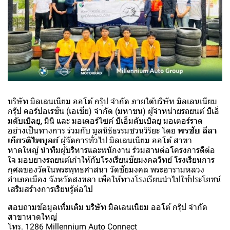
บริษัท มิลเลนเนียม ออโต้ กรุ๊ป จำกัด ภายใต้บริษัท มิลเลนเนียม
กรุ๊ป คอร์ปอเรชั่น (เอเชีย) จำกัด (มหาชน) ผู้จำหน่ายรถยนต์ บีเอ็
มดับเบิลยู, มินิ และ มอเตอร์ไซค์ บีเอ็มดับเบิลยู มอเตอร์ราด
อย่างเป็นทางการ ร่วมกับ มูลนิธิธรรมชวนวิริยะ โดย
พรชัย ลีลา
เกียรติไพบูลย์
ผู้จัดการทั่วไป มิลเลนเนียม ออโต้ สาขา
หาดใหญ่ นำทีมผู้บริหารและพนักงาน ร่วมสานต่อโครงการดีต่อ
ใจ มอบยางรถยนต์เก่าให้กับโรงเรียนชัยมงคลวิทย์ โรงเรียนการ
กุศลของวัดในพระพุทธศาสนา วัดชัยมงคล พระอารามหลวง
อำเภอเมือง จังหวัดสงขลา เพื่อให้ทางโรงเรียนนำไปใช้ประโยชน์
เสริมสร้างการเรียนรู้ต่อไป
สอบถามข้อมูลเพิ่มเติม บริษัท มิลเลนเนียม ออโต้ กรุ๊ป จำกัด
สาขาหาดใหญ่
โทร. 1286 Millennium Auto Connect