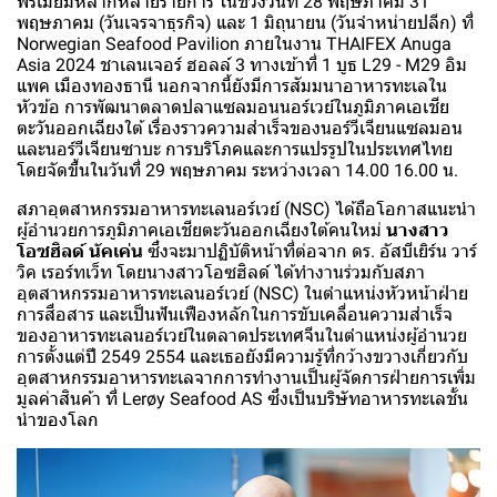
พรีเมียมหลากหลายรายการ ในช่วงวันที่ 28 พฤษภาคม 31
พฤษภาคม (วันเจรจาธุรกิจ) และ 1 มิถุนายน (วันจำหน่ายปลีก) ที่
Norwegian Seafood Pavilion ภายในงาน THAIFEX Anuga
Asia 2024 ชาเลนเจอร์ ฮอลล์ 3 ทางเข้าที่ 1 บูธ L29 - M29 อิม
แพค เมืองทองธานี นอกจากนี้ยังมีการสัมมนาอาหารทะเลใน
หัวข้อ การพัฒนาตลาดปลาแซลมอนนอร์เวย์ในภูมิภาคเอเชีย
ตะวันออกเฉียงใต้ เรื่องราวความสำเร็จของนอร์วีเจียนแซลมอน
และนอร์วีเจียนซาบะ การบริโภคและการแปรรูปในประเทศไทย
โดยจัดขึ้นในวันที่ 29 พฤษภาคม ระหว่างเวลา 14.00 16.00 น.
สภาอุตสาหกรรมอาหารทะเลนอร์เวย์ (NSC) ได้ถือโอกาสแนะนำ
ผู้อำนวยการภูมิภาคเอเชียตะวันออกเฉียงใต้คนใหม่
นางสาว
โอซฮิลด์ นัคเค่น
ซึ่งจะมาปฏิบัติหน้าที่ต่อจาก ดร. อัสบีเยิร์น วาร์
วิค เรอร์ทเว็ท โดยนางสาวโอซฮิลด์ ได้ทำงานร่วมกับสภา
อุตสาหกรรมอาหารทะเลนอร์เวย์ (NSC) ในตำแหน่งหัวหน้าฝ่าย
การสื่อสาร และเป็นฟันเฟืองหลักในการขับเคลื่อนความสำเร็จ
ของอาหารทะเลนอร์เวย์ในตลาดประเทศจีนในตำแหน่งผู้อำนวย
การตั้งแต่ปี 2549 2554 และเธอยังมีความรู้ที่กว้างขวางเกี่ยวกับ
อุตสาหกรรมอาหารทะเลจากการทำงานเป็นผู้จัดการฝ่ายการเพิ่ม
มูลค่าสินค้า ที่ Lerøy Seafood AS ซึ่งเป็นบริษัทอาหารทะเลชั้น
นำของโลก