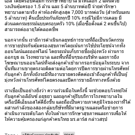
เอส โดยครอบคลุมการรักษาพยาบาล มีให้เลือก 2 แผนด้วย
วงเงินคุ้มครอง 1.5 ล้าน และ 5 ล้านบาทต่อปี จ่ายค่ารักษา
พยาบาลตามจริง ค่าห้องพักสูงสุด 7,000 บาทต่อวัน (สำหรับแผน
5 ล้านบาท) คืนเบี้ยประกันภัยทุกปี 10% กรณีไม่มีการเคลม มี
ส่วนลดกรมธรรม์แบบครอบครัว 10% (เมื่อซื้อตั้งแต่ 2 คนขึ้นไป)
สามารถต่ออายุได้ตลอดชีพ
นอกจากนั้น เรามีการดำเนินกลยุทธ์การขายที่ถือเป็นนวัตกรรม
การขายประกันคุ้มครองสุขภาพโดยเน้นการใช้ประโยชน์จากทั้ง
ออนไลน์และออฟไลน์ โดยจะเน้นเก็บรายชื่อผู้มุ่งหวัง ผ่านการ
ออกบูธ ณ โรงพยาบาล และพื้นที่อื่นๆของบริษัท และการยิง
โฆษณาบนออนไลน์ที่จะส่งลูกค้าเข้ามากรอกข้อมูลในระบบ จาก
นั้นทีมงานขายตรงจะติดตามต่อโดยการปิดการขายผ่านโทรศัพท์
กับลูกค้า อีกทั้งยังจะมีทีมงานขายตรงติดต่อเข้าถึงลูกค้าที่เป็นผู้
มุ่งหวังผ่านโทรศัพท์โดยตรงและปิดการขายอีกทางหนึ่งด้วย
เราเชื่อเป็นอย่างยิ่งว่า ความร่วมมือในครั้งนี้ จะช่วยตอบโจทย์ให้
กับลูกค้าอลิอันซ์ อยุธยา และลูกค้าผู้รับบริการโรงพยาบาลใน
เครือบีดีเอ็มเอสได้ดียิ่งขึ้น และถือเป็นความภาคภูมิใจของเราที่ได้
ผสานกำลังของสองกลุ่มบริษัทที่มีมาตรฐานและเครือข่ายการ
ดำเนินงานระดับโลก ทั้งในด้านการรักษาสุขภาพและการเพื่อให้
ให้ความคุ้มครองแก่ลูกค้าคนไทย มร.ลาร์ส กล่าวสรุป