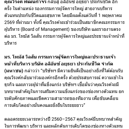
คุณวิรงค์ พัฒนกำจร
กลับสู่ อลิอันซ์ อยุธยา ประกันชีวิต อีก
ครั้ง ในตำแหน่ง รองกรรมการผู้จัดการใหญ่ สายงานบริหาร
ตัวแทนประกันชีวิตและสุขภาพ โดยมีผลตั้งแต่วันที่ 1 พฤษภาคม
2569 ที่ผ่านมา ทั้งนี้ คุณวิรงค์จะเข้าร่วมเป็นสมาชิกคณะกรรมการ
ผู้บริหาร (Board of Management) ของบริษัท และรายงานตรง
ต่อ มร. โทมัส วิลสัน กรรมการผู้จัดการใหญ่และประธานเจ้าหน้าที่
บริหาร
มร. โทมัส วิลสัน กรรมการผู้จัดการใหญ่และประธานเจ้า
หน้าที่บริหาร บริษัท อลิอันซ์ อยุธยา ประกันชีวิต จำกัด
(มหาชน)
กล่าวว่า “บริษัทฯ มีความยินดีเป็นอย่างยิ่งที่ได้ต้อนรับ
คุณวิรงค์กลับมาร่วมองค์กรอีกครั้ง ด้วยประสบการณ์ ความเข้าใจ
ธุรกิจ และภาวะผู้นำที่แข็งแกร่ง บริษัทฯ เชื่อมั่นว่าคุณวิรงค์จะมี
บทบาทสำคัญในการเสริมความแข็งแกร่งของช่องทางตัวแทน ยก
ระดับศักยภาพและขีดความสามารถของทีมงาน เพื่อขับเคลื่อน
การเติบโตอย่างมั่นคงและยั่งยืนในระยะยาว”
ตลอดระยะเวลาระหว่างปี 2560–2567 คุณวิรงค์มีบทบาทสำคัญ
ในการพัฒนา บริหาร และผลักดันการเติบโตของช่องทางตัวแทน