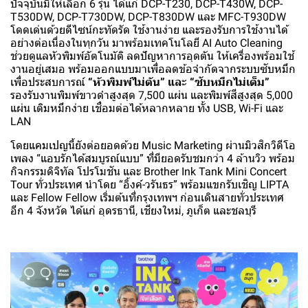
ปัจจุบันมีให้เลือก 6 รุ่น ได้แก่ DCP-T230, DCP-T430W, DCP-
T530DW, DCP-T730DW, DCP-T830DW และ MFC-T930DW
โดดเด่นด้วยดีไซน์กะทัดรัด ใช้งานง่าย และรองรับการใช้งานได้
อย่างต่อเนื่องในทุกวัน มาพร้อมเทคโนโลยี AI Auto Cleaning
ช่วยดูแลหัวพิมพ์อัตโนมัติ ลดปัญหาการอุดตัน ให้เครื่องพร้อมใช้
งานอยู่เสมอ พร้อมออกแบบมาเพื่อลดข้อจำกัดจากระบบซับหมึก
เพื่อประสบการณ์
“หัวพิมพ์ไม่ตัน” และ “ซับหมึกไม่เต็ม”
รองรับงานพิมพ์ขาวดำสูงสุด 7,500 แผ่น และพิมพ์สีสูงสุด 5,000
แผ่น เติมหมึกง่าย เชื่อมต่อได้หลากหลาย ทั้ง USB, Wi-Fi และ
LAN
โดยแคมเปญนี้ยังต่อยอดด้วย Music Marketing ผ่านมิวสิกวิดีโอ
เพลง “แอบรักได้สมบูรณ์แบบ” ที่มียอดรับชมกว่า 4 ล้านวิว พร้อม
กิจกรรมดิจิทัล โปรโมชัน และ Brother Ink Tank Mini Concert
Tour ทั่วประเทศ นำโดย “อิ้งค์-วรันธร” พร้อมแขกรับเชิญ LIPTA
และ Fellow Fellow เริ่มต้นที่กรุงเทพฯ ก่อนเดินสายทั่วประเทศ
อีก 4 จังหวัด ได้แก่ อุดรธานี, เชียงใหม่, ภูเก็ต และชลบุรี