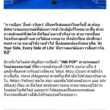
“การเลือก ‘อิ้งค์-วรันธร’ เป็นพรีเซนเตอร์ในครั้งนี้ สะท้อน
ทิศทางของแบรนด์ที่ต้องการเข้าใกล้ผู้บริโภคมากขึ้น ด้วย
ภาพลักษณ์ที่สดใส มีสไตล์ และเข้าถึงง่าย สามารถเชื่อม
โยงกับกลุ่มเป้าหมายได้หลากหลาย ทั้งนักเรียน นักศึกษา
คนทำงาน และผู้ใช้งานทั่วไป ซึ่งสอดคล้องกับแนวคิด ‘At
Your Side, Every Side of Life’ ที่บราเดอร์ต้องการสื่อสารใน
ปีนี้”
อีกหนึ่งไฮไลต์สำคัญคือการเปิดตัว
“INK POP” คาแรกเตอร์
ใหม่ของแบรนด์
ที่ตีความพลังของสี CMYK ออกมาเป็น 4
บุคลิกที่แตกต่างกันอย่างชัดเจน ได้แก่
Mizu (Cyan)
สายมั่นใจ
น่าเชื่อถือ,
Hana (Magenta)
สายครีเอทีฟ เต็มไปด้วยแรงบันดาล
ใจ,
Nikko (Yellow)
สดใส สนุก และเต็มไปด้วยพลังบวก และ
Ishi
(Black)
เรียบ เท่ มีสไตล์ สะท้อนความหลากหลายของผู้ใช้งาน
ในแต่ละไลฟ์สไตล์ และถูกนำไปต่อยอดเป็นคอนเทนต์และ
กิจกรรมเพื่อสร้างสีสันให้กับแบรนด์ในระยะยาว