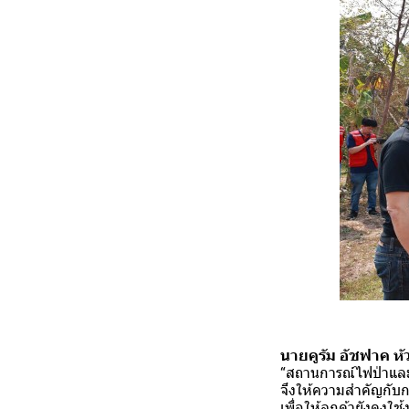
นายคูรัม อัชฟาค หั
“สถานการณ์ไฟป่าและฝ
จึงให้ความสำคัญกับกา
เพื่อให้ลูกค้ายังคงใช