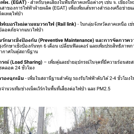
 กฟผ. (EGAT)
- สำหรับจุดเสี่ยงในพื้นที่ภาคเหนือต่างๆ เช่น จ. เชียง
สาของการไฟฟ้าฝ่ายผลิต (EGAT) เพื่อเพิ่มเส้นทางสำรองเครือข่าย
กิดเหตุไฟป่า
ฟเบอร์ใหม่ตามแนวรถไฟ (Rail link)
- ในกลุ่มจังหวัดภาคเหนือ เช่
ามปลอดภัยจากแนวไฟป่า
งรักษาเชิงป้องกัน (Preventive Maintenance) และการจัดการค
ำรุงรักษาเชิงป้องกันทุก 6 เดือน เปลี่ยนฟิลเตอร์ และเพิ่มประสิทธิภ
ากาศในตู้สถานีฐาน
รณ์ (Load Sharing)
– เพิ่มตู้และย้ายอุปกรณ์ในจุดที่มีความร้อนสะ
ยรตลอด 24 ชั่วโมง
สำรองฉุกเฉิน
- เพิ่มในสถานีฐานสำคัญ รองรับไฟฟ้าดับได้ 2-4 ชั่วโมง
มจำนวนทีมช่างเน็ตเวิร์กในพื้นที่เสี่ยงต่อไฟป่า และ PM2.5