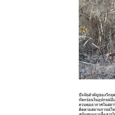
ปัจจัยสำคัญของวิกฤต
กัดกร่อนในอุปกรณ์อ
ควบคุมอากาศในสถานีฐา
ติดตามสถานการณ์ไฟป่
สนับสนุนการสื่อสาร