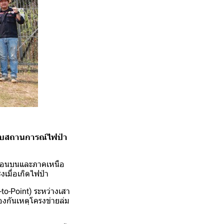
งรับสถานการณ์ไฟป่า
ือตอนบนและภาคเหนือ
เมื่อเกิดไฟป่า
to-Point) ระหว่างเสา
้องกันเหตุโครงข่ายล่ม