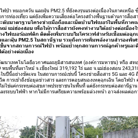
ป่า หมอกควัน และฝุ่น PM2.5 ที่ยังคงรุนแรงต่อเนื่องในภาคเหนือ ซึ
ารท่องเที่ยว แต่ยังเพิ่มความเสี่ยงต่อโครงสร้างพื้นฐานด้านการสื่อสา
ยกระดับมาตรฐานโครงข่ายมือถือและเน็ตบ้านไฟเบอร์ในพื้นที่ภา
หม่ แม่ฮ่องสอน เพื่อให้การสื่อสารยังคงทำงานได้อย่างต่อเนื่
นทางไฟเบอร์ออฟติก ติดตั้งเพิ่มระบบไมโครเวฟสำหรับเชื่อมต่อฉุก
และฝุ่น PM2.5 ในสถานีฐาน รวมถึงการเพิ่มพลังงานสำรองพิเศษ
ิดขึ้นจากสถานการณ์ไฟป่า พร้อมย้ำทุกสถานการณ์ลูกค้าทรูแล
ได้อย่างต่อเนื่อง
ัฒนาเทคโนโลยีอวกาศและภูมิสารสนเทศ (องค์การมหาชน) หรือ สทอภ
 พบพื้นที่เผาไหม้ จ.เชียงใหม่ 319,192 ไร่ และ จ.แม่ฮ่องสอน 243,3
นปีนี้อย่างชัดเจน ในสถานการณ์เช่นนี้ โครงข่ายสื่อสาร 5G และ 4G ถื
วิต การเข้าถึงข้อมูลข่าวสาร และการตอบสนองเหตุฉุกเฉิน โดยไฟป่า
ม่ใช่แค่กระทบต่อสุขภาพประชาชนในพื้นที่ แต่ยังกระทบต่อสถานีฐา
ละระบบไฟฟ้า หากไม่มีการเตรียมความพร้อมล่วงหน้า อาจส่งผลต่อกา