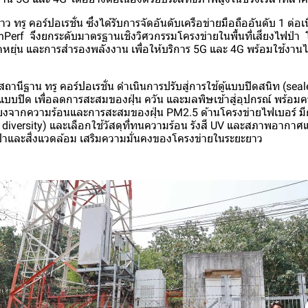
ทรู คอร์ปอเรชั่น ซึ่งได้รับการจัดอันดับเครือข่ายมือถืออันดับ 1 ต่อเน
Perf จึงยกระดับมาตรฐานเชิงวิศวกรรมโครงข่ายในพื้นที่เสี่ยงไฟป่า โด
ุ่น และการสำรองพลังงาน เพื่อให้บริการ 5G และ 4G พร้อมใช้งานได้
านีฐาน ทรู คอร์ปอเรชั่น ดำเนินการปรับสู่การใช้ตู้แบบปิดสนิท (sea
บปิด เพื่อลดการสะสมของฝุ่น ควัน และมลพิษเข้าสู่อุปกรณ์ พร้อมค
ยงจากความร้อนและการสะสมของฝุ่น PM2.5 ด้านโครงข่ายไฟเบอร์ 
diversity) และเลือกใช้วัสดุที่ทนความร้อน รังสี UV และสภาพอากาศแ
าและสิ่งแวดล้อม เสริมความมั่นคงของโครงข่ายในระยะยาว