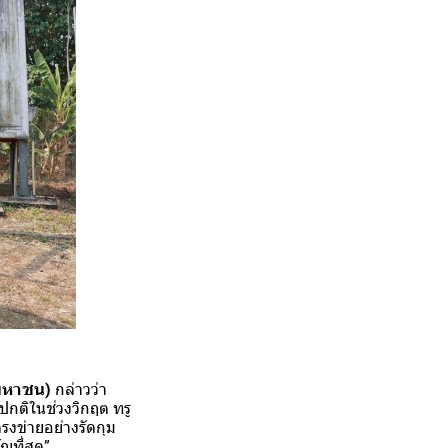
(มหาชน)
กล่าวว่า
ปกติในช่วงวิกฤต ทรู
รงข่ายอย่างรัดกุม
ญที่สุด”