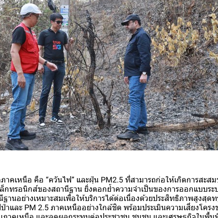
ภาคเหนือ คือ “ควันไฟ” และฝุ่น PM2.5 ที่สามารถก่อให้เกิดการสะส
ิเล็กทรอนิกส์ของสถานีฐาน ยิ่งตอกย้ำความจำเป็นของการออกแบบระบ
นอย่างเหมาะสมเพื่อให้บริการได้ต่อเนื่องด้วยประสิทธิภาพสูงสุดทรู ค
าและ PM 2.5 ภาคเหนืออย่างใกล้ชิด พร้อมประเมินความเสี่ยงโครงข่าย
ในภาคเหนือ และลดผลกระทบต่อประชาชน ชุมชน และเศรษฐกิจในพื้นที