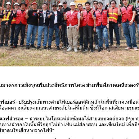
สริมมาตรการเชิงรุกเพิ่มประสิทธิภาพโครงข่ายพื้นที่ภาคเหนือรอ
ไฟเบอร์
- ปรับปรุงเส้นทางสายไฟเบอร์ออฟติกหลักในพื้นที่ภาคเหน
่อลดความเสี่ยงจากแนวสายระดับใกล้พื้นดิน ซึ่งมีโอกาสเสียหายรุนแรง
ครเวฟสำรอง
– นำระบบไมโครเวฟส่งข้อมูลไร้สายแบบจุดต่อจุด (Point-
นทางสำรองในพื้นที่วิกฤตไฟป่า เช่น แม่ฮ่องสอน และเชียงใหม่ เพื่อป
ร์ขาดหรือเสียหายจากไฟป่า