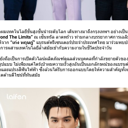
าผมเทคโนโลยีขั้นสูงชั้นนำระดับโลก เดินทางมาถึงกรุงเทพฯ อย่างเป็
ond The Limits”
ณ เซ็นทรัล ลาดพร้าว ท่ามกลางบรรยากาศการเฉลิม
ติจาก
“เก่ง หฤษฎ์”
แบรนด์พรีเซนเตอร์ประจำประเทศไทย มาร่วมพบป
การผสานเทคโนโลยีล้ำสมัยเข้ากับความงามในชีวิตประจำวัน
ังถือเป็นการเปิดตัวไลน์ผลิตภัณฑ์ดูแลส่วนบุคคลที่กำลังขยายตัวของ
ปแบบ ไม่เพียงแค่ไดร์เป่าผมความเร็วสูงอันเป็นเอกลักษณ์ของแบรนด์เท
าและแปรงสีฟันไฟฟ้า ซึ่งล้วนได้รับการออกแบบโดยให้ความสำคัญทั้ง
ด้านดีไซน์ที่ทันสมัย