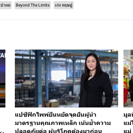
เป่าผม
Beyond The Limits
เก่ง หฤษฎ์
แปซิฟิกไพพ์ยืนหยัดจุดยืนผู้นำ
มูล
มาตรฐานคุณภาพเหล็ก เน้นย้ำความ
แม่
ปลอดภัยต่อ ผู้บริโภคต้องมาก่อน
แม่ 