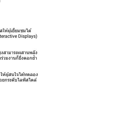
สให้ผู้เยี่ยมชมได้
ractive Displays)
าพสูงสามารถผสานพลัง
ร่วมงานก็ยิ่งตอกย้ำ
าสให้ผู้สนใจได้ทดลอง
่อยกระดับไลฟ์สไตล์