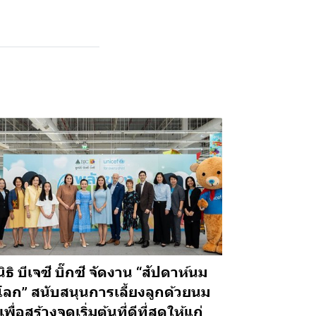
นิธิ บีเจซี บิ๊กซี จัดงาน “สัปดาห์นม
โลก” สนับสนุนการเลี้ยงลูกด้วยนม
เพื่อสร้างจุดเริ่มต้นที่ดีที่สุดให้แก่