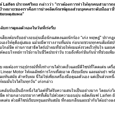
ด์ Laifen ประเทศไทย กล่าวว่า “เราต้องการทำให้ทุกคนสามารถเ
ป้าหมายของเราคือการนำผลิตภัณฑ์ดูแลส่วนบุคคลระดับมืออาชีพเ
่สมเหตุสมผล”
ลับการดูแลตัวเองในวันที่เร่งรีบ
เสียงต้อนรับอย่างอบอุ่นเมื่อนักแสดงและนักร้อง “เก่ง หฤษฎ์” ปรากฏ
ัวเองให้ดูดีอยู่เสมอ แม้จะมีตารางงานที่แน่น ก่อนจะชวนทุกคนสัมผั
บใกล้ชิด ผ่านการสาธิตไดร์เป่าผมที่ช่วยให้ผมแห้งรวดเร็วทันใจ และ
ห้ตอบโจทย์การใช้งานในชีวิตประจำวัน รวมถึงฟังก์ชันกันน้ำที่ช่วยเพ
งรีบ ผมต้องการอุปกรณ์ที่ทั้งทำงานได้รวดเร็วและมีดีไซน์ที่โดดเด่น เ
Linear Motor ให้ผลลัพธ์การโกนที่สะอาด เรียบเนียน และแม่นยำ พร
ยมและทันสมัย สำหรับผม นี่ไม่ใช่เพียงเครื่องมือดูแลตัวเอง แต่เป็นส่วนหน
ผมมั่นใจได้ในทุกวัน” เก่งกล่าว
ลับนับเป็นอีกหนึ่งไฮไลต์ที่ได้รับความสนใจเป็นอย่างมาก โดยเก่งไ
ล้ชิด ท่ามกลางบรรยากาศที่เต็มไปด้วยความอบอุ่น ผลิตภัณฑ์ Laifen
เด่น ด้วยดีไซน์เรียบหรูและทันสมัย ที่กลมกลืนและเข้ากันได้อย่างลงตั