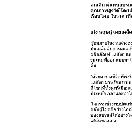
คุณคิม ผู้แทนแบรน
คุณภาพสูงได้ โดยเ
เรือนไทย ในราคาที
เก่ง หฤษฎ์ เผยเคล็ด
ผู้ชมภายในงานต่างส่ง
ปันเคล็ดลับการดูแลต
ผลิตภัณฑ์ Laifen แบ
รุ่นใหม่ที่ออกแบบมาใ
ขึ้น
“ด้วยตารางชีวิตที่เร่
Laifen มาพร้อมระบบ 
ดีไซน์ที่ทั้งดูพรีเมี
ประหยัดเวลาและทำให้
กิจกรรมช่วงพบปะแฟนค
คลับผู้โชคดีอย่างใก
ของแบรนด์ได้อย่างโดด
เสน่ห์ของเก่ง